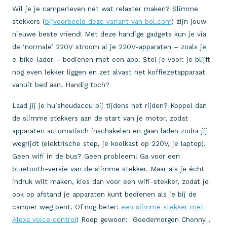
Wil je je camperleven nét wat relaxter maken? Slimme
stekkers (
bijvoorbeeld deze variant van bol.com
) zijn jouw
nieuwe beste vriend! Met deze handige gadgets kun je via
de ‘normale’ 220V stroom al je 220V-apparaten – zoals je
e-bike-lader – bedienen met een app. Stel je voor: je blijft
nog even lekker liggen en zet alvast het koffiezetapparaat
vanuit bed aan. Handig toch?
Laad jij je huishoudaccu bij tijdens het rijden? Koppel dan
de slimme stekkers aan de start van je motor, zodat
apparaten automatisch inschakelen en gaan laden zodra jij
wegrijdt (elektrische step, je koelkast op 220V, je laptop).
Geen wifi in de bus? Geen probleem! Ga voor een
bluetooth-versie van de slimme stekker. Maar als je écht
indruk wilt maken, kies dan voor een wifi-stekker, zodat je
ook op afstand je apparaten kunt bedienen als je bij de
camper weg bent. Of nog beter:
een slimme stekker met
Alexa voice control
! Roep gewoon: "Goedemorgen Chonny ,