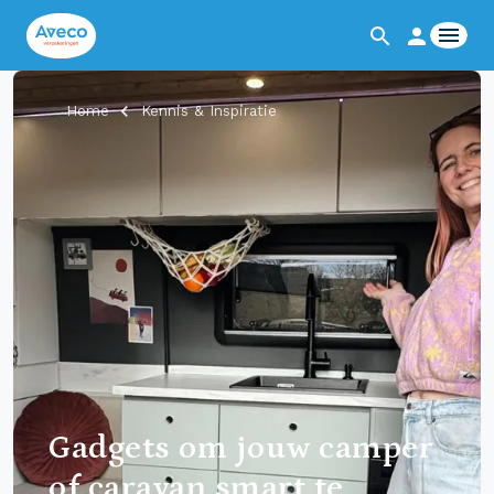
Home
Kennis & Inspiratie
Gadgets om jouw camper
of caravan smart te