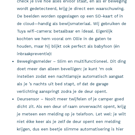
check je live hoe alles ervoor staat, en als er beweging
wordt gedetecteerd, krijg je direct een waarschuwing.
De beelden worden opgeslagen op een SD-kaart of in
de cloud—handig als bewijsmateriaal. Wij gebruiken de
Tuya wifi-camera: betaalbaar en ideaal. Eigenlijk
kochten we hem vooral om Ollie in de gaten te
houden, maar hij blijkt ook perfect als babyfoon (én
inbraakpreventie)!
Bewegingsmelder – Slim en multifunctioneel. Dit ding
doet meer dan alleen beveiligen: je kunt ‘m ook
instellen zodat een nachtlampje automatisch aangaat
als je ’s nachts uit bed stapt, of dat de garage
verlichting aanspringt zodra je de deur opent.
Deursensor – Nooit meer twijfelen of je camper goed
dicht zit. Als een deur of raam onverwacht opent, krijg
je meteen een melding op je telefoon. Let wel: je wilt
niet élke keer als je zelf de deur opent een melding
krijgen, dus een beetje slimme automatisering is hier