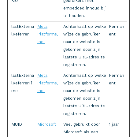
KEY
gebruikers met
embedded inhoud bij
te houden.
lastExterna
Meta
Achterhaalt op welke
Perman
lReferrer
Platforms,
wijze de gebruiker
ent
Inc.
naar de website is
gekomen door zijn
laatste URL-adres te
registreren.
lastExterna
Meta
Achterhaalt op welke
Perman
lReferrerTi
Platforms,
wijze de gebruiker
ent
me
Inc.
naar de website is
gekomen door zijn
laatste URL-adres te
registreren.
MUID
Microsoft
Veel gebruikt door
1 jaar
Microsoft als een