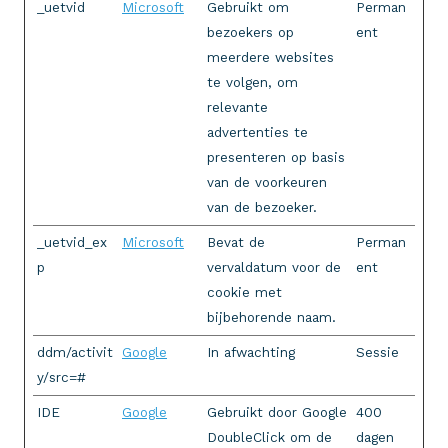
_uetvid
Microsoft
Gebruikt om
Perman
bezoekers op
ent
meerdere websites
te volgen, om
relevante
advertenties te
presenteren op basis
van de voorkeuren
van de bezoeker.
_uetvid_ex
Microsoft
Bevat de
Perman
p
vervaldatum voor de
ent
cookie met
bijbehorende naam.
ddm/activit
Google
In afwachting
Sessie
y/src=#
IDE
Google
Gebruikt door Google
400
DoubleClick om de
dagen