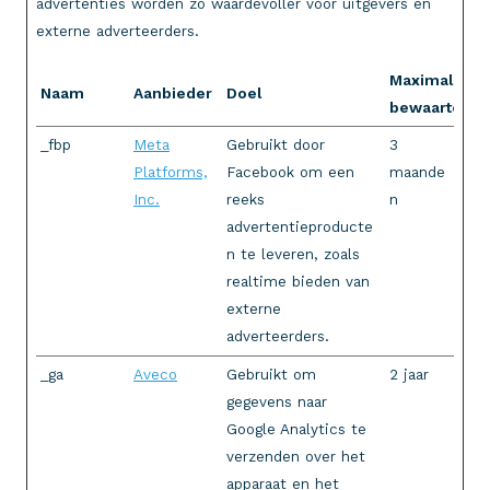
advertenties worden zo waardevoller voor uitgevers en
externe adverteerders.
Maximale
Naam
Aanbieder
Doel
bewaartermi
_fbp
Meta
Gebruikt door
3
Platforms,
Facebook om een
maande
Inc.
reeks
n
advertentieproducte
n te leveren, zoals
realtime bieden van
externe
adverteerders.
_ga
Aveco
Gebruikt om
2 jaar
gegevens naar
Google Analytics te
verzenden over het
apparaat en het