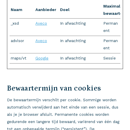
Maximale
Naam
Aanbieder
Doel
bewaartermi
_xsd
Aveco
In afwachting
Perman
ent
advisor
Aveco
In afwachting
Perman
ent
maps/vt
Google
In afwachting
Sessie
Bewaartermijn van cookies
De bewaartermijn verschilt per cookie. Sommige worden
automatisch verwijderd aan het einde van een sessie, dus
als je je browser afsluit. Permanente cookies worden
gedurende een langere tijd bewaard, variërend van één dag
tot een onbepaalde termijn (“persistent”). De