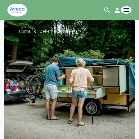
Home
ZekerheidsPakket