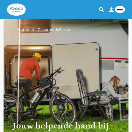
Home
ZekerheidsPakket
Jouw helpende hand bij