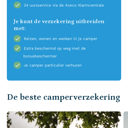
24 uursservice via de Aveco Alarmcentrale
Je kunt de verzekering uitbreiden
met:
Reizen, wonen en werken in je camper
Extra beschermd op weg met de
bonusbeschermer
Je camper particulier verhuren
De beste camperverzekering