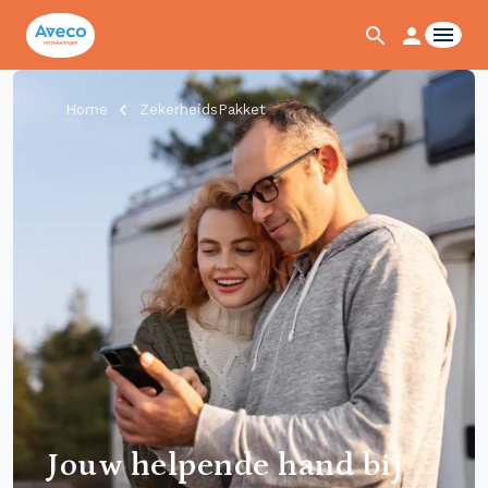
Home
ZekerheidsPakket
Jouw helpende hand bij