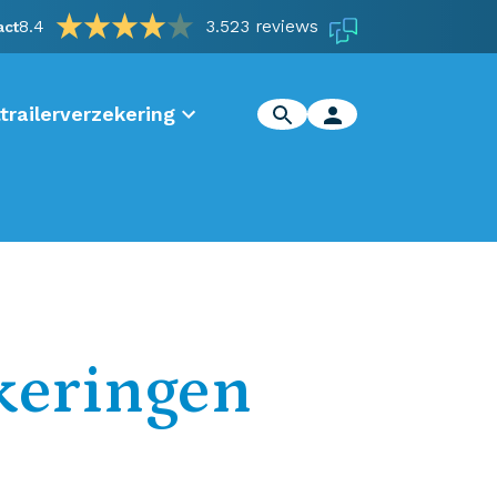
8.4
3.523 reviews
act
trailerverzekering
keringen