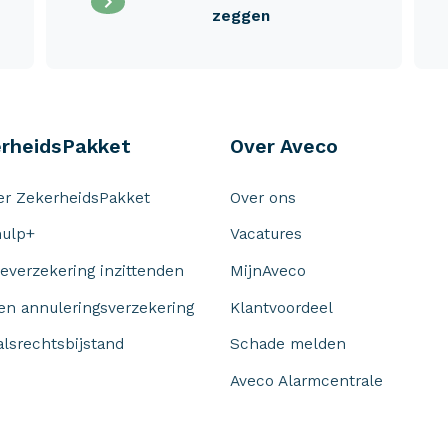
zeggen
rheidsPakket
Over Aveco
r ZekerheidsPakket
Over ons
ulp+
Vacatures
everzekering inzittenden
MijnAveco
 en annuleringsverzekering
Klantvoordeel
alsrechtsbijstand
Schade melden
Aveco Alarmcentrale