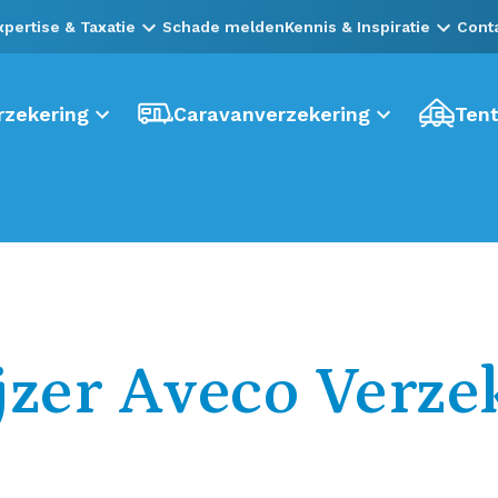
xpertise & Taxatie
Schade melden
Kennis & Inspiratie
Cont
zekering
Caravanverzekering
Tent
jzer Aveco Verze