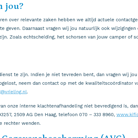
n jou?
n over relevante zaken hebben we altijd actuele contactgegev
 te geven. Daarnaast vragen wij jou natuurlijk ook wijzigingen
 zijn. Zoals echtscheiding, het schorsen van jouw camper of 
dienst te zijn. Indien je niet tevreden bent, dan vragen wij j
pgelost, neem dan contact op met de kwaliteitscoördinator va
@vrieling.nl
.
an onze interne klachtenafhandeling niet bevredigend is, dan 
s 93257, 2509 AG Den Haag, telefoon 070 – 333 8960,
www.kifid
jke rechter wenden.