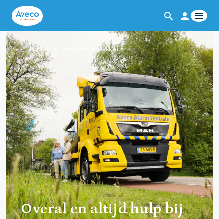
Home
ZekerheidsPakket
Overal en altijd hulp bij