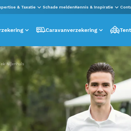
xpertise & Taxatie
Schade melden
Kennis & Inspiratie
Cont
zekering
Caravanverzekering
Tent
iek Nijenhuis