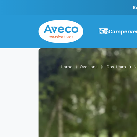
E
Camperver
Home
Over ons
Ons team
N