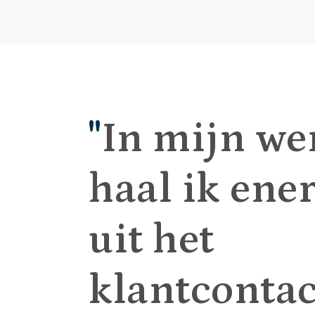
"
In mijn we
haal ik ene
uit het
klantcontact