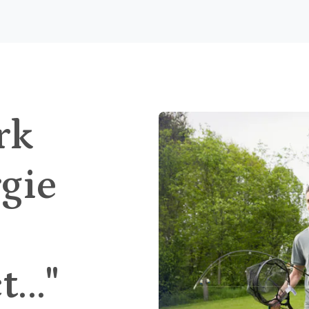
rk
rgie
..."