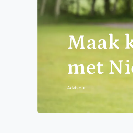
Maak k
met Ni
Adviseur