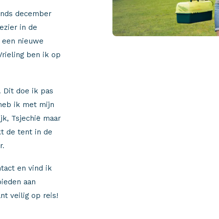
sinds december
ezier in de
r een nieuwe
Vrieling ben ik op
 Dit doe ik pas
 heb ik met mijn
jk, Tsjechië maar
 de tent in de
r.
tact en vind ik
bieden aan
t veilig op reis!