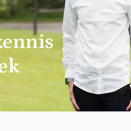
ennis
ek