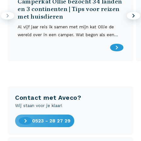
Camperkat Ollie bezocht 34 landen
en 3 continenten | Tips voor reizen
met huisdieren
Al vijf jaar reis ik samen met mijn kat Ollie de
wereld over in een camper. Wat begon als een
spannend experiment met kleine ritjes, veel
geduld en nog meer kattensnoepjes, groeide uit
tot een leven onderweg waarin Ollie inmiddels al
34 landen en 3 continenten heeft bezocht.
Contact met Aveco?
Wij staan voor je klaar!
0523 - 28 27 29