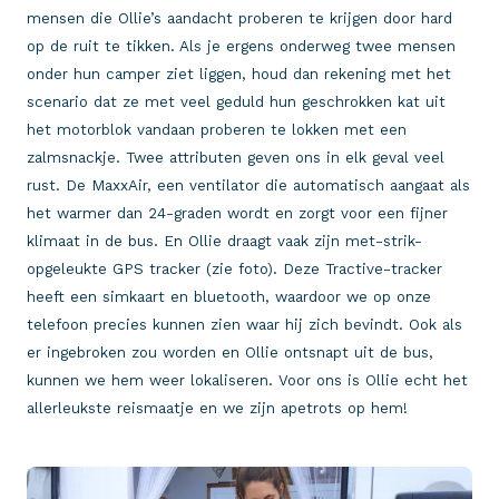
mensen die Ollie’s aandacht proberen te krijgen door hard
op de ruit te tikken. Als je ergens onderweg twee mensen
onder hun camper ziet liggen, houd dan rekening met het
scenario dat ze met veel geduld hun geschrokken kat uit
het motorblok vandaan proberen te lokken met een
zalmsnackje. Twee attributen geven ons in elk geval veel
rust. De MaxxAir, een ventilator die automatisch aangaat als
het warmer dan 24-graden wordt en zorgt voor een fijner
klimaat in de bus. En Ollie draagt vaak zijn met-strik-
opgeleukte GPS tracker (zie foto). Deze Tractive-tracker
heeft een simkaart en bluetooth, waardoor we op onze
telefoon precies kunnen zien waar hij zich bevindt. Ook als
er ingebroken zou worden en Ollie ontsnapt uit de bus,
kunnen we hem weer lokaliseren. Voor ons is Ollie echt het
allerleukste reismaatje en we zijn apetrots op hem!