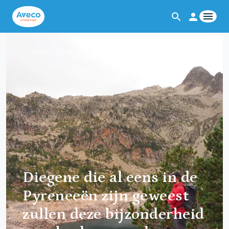
Home
Kennis & Inspiratie
Diegene die al eens in de
Pyreneeën zijn geweest
zullen deze bijzonderheid