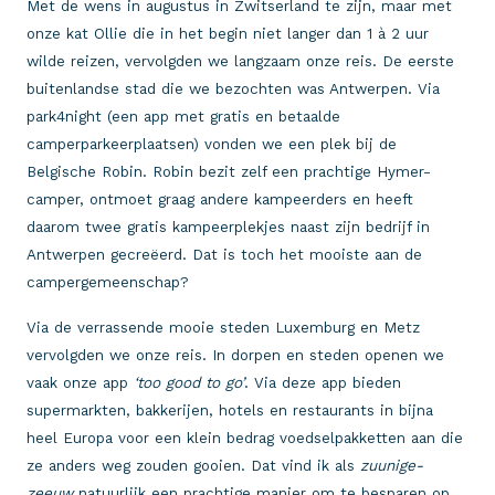
Met de wens in augustus in Zwitserland te zijn, maar met
onze kat Ollie die in het begin niet langer dan 1 à 2 uur
wilde reizen, vervolgden we langzaam onze reis. De eerste
buitenlandse stad die we bezochten was Antwerpen. Via
park4night (een app met gratis en betaalde
camperparkeerplaatsen) vonden we een plek bij de
Belgische Robin. Robin bezit zelf een prachtige Hymer-
camper, ontmoet graag andere kampeerders en heeft
daarom twee gratis kampeerplekjes naast zijn bedrijf in
Antwerpen gecreëerd. Dat is toch het mooiste aan de
campergemeenschap?
Via de verrassende mooie steden Luxemburg en Metz
vervolgden we onze reis. In dorpen en steden openen we
vaak onze app
‘too good to go’
. Via deze app bieden
supermarkten, bakkerijen, hotels en restaurants in bijna
heel Europa voor een klein bedrag voedselpakketten aan die
ze anders weg zouden gooien. Dat vind ik als
zuunige-
zeeuw
natuurlijk een prachtige manier om te besparen op