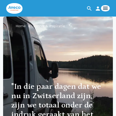
Home
Kennis & Inspiratie
"In die paar dagen dat we
nu in Zwitserland zijn,
zijn we totaal onder de
indruk geraakt van het