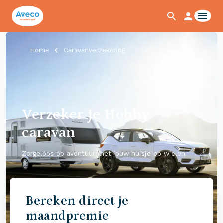
Home
Caravanverzekering
Verzeker je Hobby
caravan
Zorgeloos op avontuur met jouw huisje op wielen
Bereken direct je
maandpremie