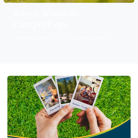
Aveco Winactie
CamperExpo
Maak kans op een Tank O3 fresh water system