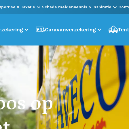
xpertise & Taxatie
Schade melden
Kennis & Inspiratie
Cont
zekering
Caravanverzekering
Tent
oos op
et