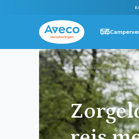
E
Camperver
Home
Schadeservice
Zorgel
reis m