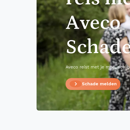
Aveco
Schade
Aveco reist met je mee, ook b
Schade melden