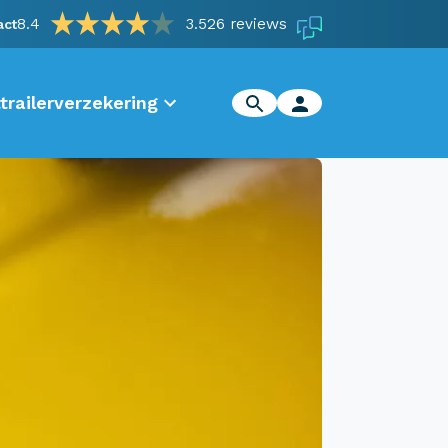
8.4
3.526 reviews
act
trailerverzekering