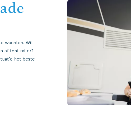
hade
 te wachten.
Wil
 of tenttrailer?
ituatie het beste