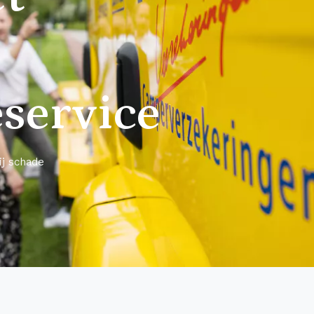
service
ij schade