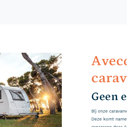
Avec
cara
Geen e
Bij onze caravanv
Deze komt nameli
repareren door é