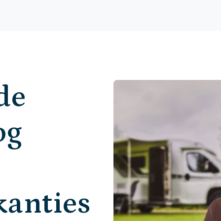
de
og
anties