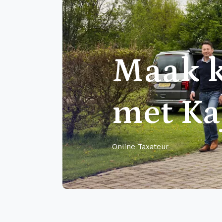
Maak k
met Ka
Online Taxateur