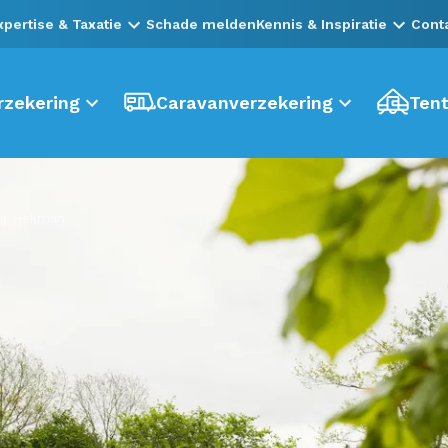
xpertise & Taxatie
Schade melden
Kennis & Inspiratie
Cont
zekering
Caravanverzekering
Tent
aj Hekman