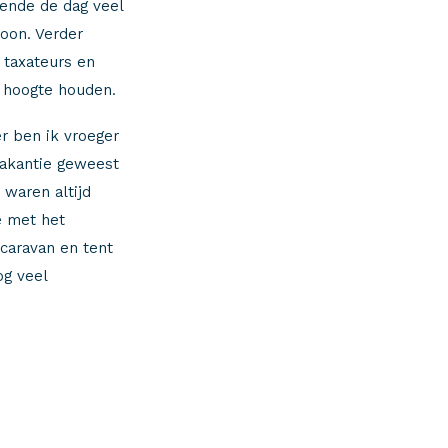
rende de dag veel
foon. Verder
 taxateurs en
 hoogte houden.
er ben ik vroeger
vakantie geweest
 waren altijd
e met het
 caravan en tent
og veel