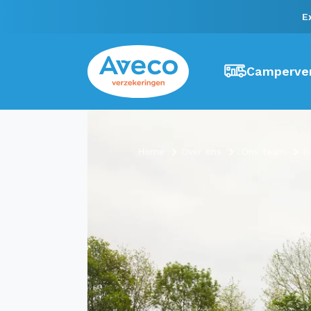
E
Camperver
Home
Over ons
Ons team
K