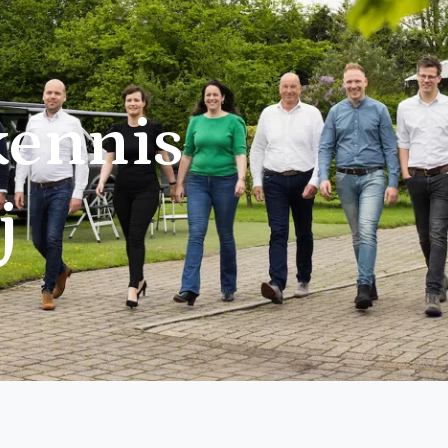
ennis
j