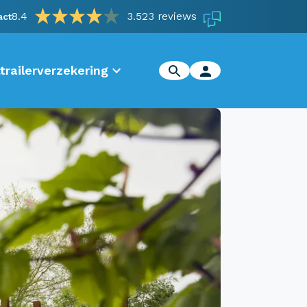
8.4
3.523 reviews
act
trailerverzekering