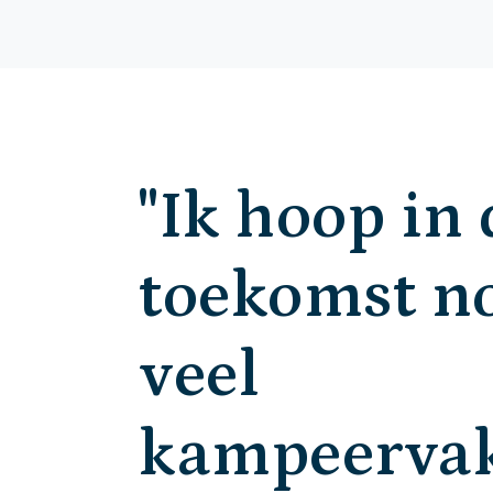
"Ik hoop in 
toekomst n
veel
kampeervak