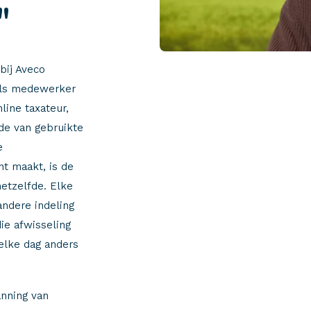
"
bij Aveco
 als medewerker
line taxateur,
de van gebruikte
e
nt maakt, is de
hetzelfde. Elke
ndere indeling
ie afwisseling
 elke dag anders
anning van