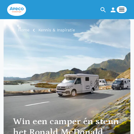
Home
Kennis & Inspiratie
Win een camper én steun
het Ronald McDonald