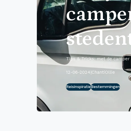
campe
steden
Tips & Tricks: met de camper 
12-06-2024
|
ChantiOllie
Reisinspiratie
Bestemmingen