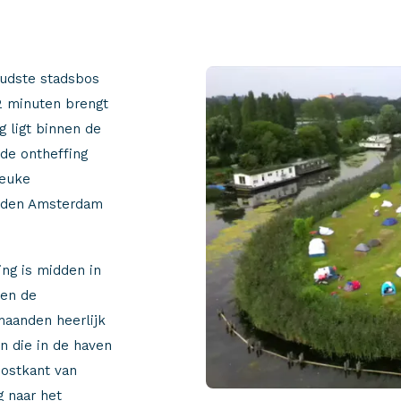
oudste stadsbos
 2 minuten brengt
 ligt binnen de
lde ontheffing
leuke
enden Amsterdam
ng is midden in
 en de
maanden heerlijk
n die in de haven
oostkant van
 naar het