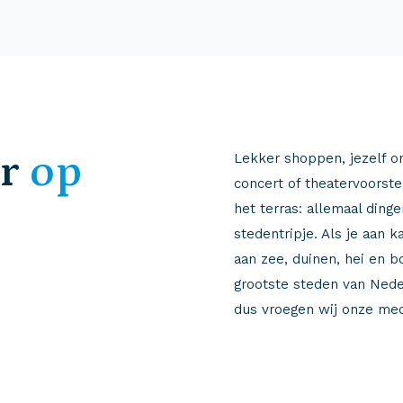
r
op
Lekker shoppen, jezelf o
concert of theatervoorst
het terras: allemaal ding
stedentripje. Als je aan 
aan zee, duinen, hei en b
grootste steden van Ned
dus vroegen wij onze med