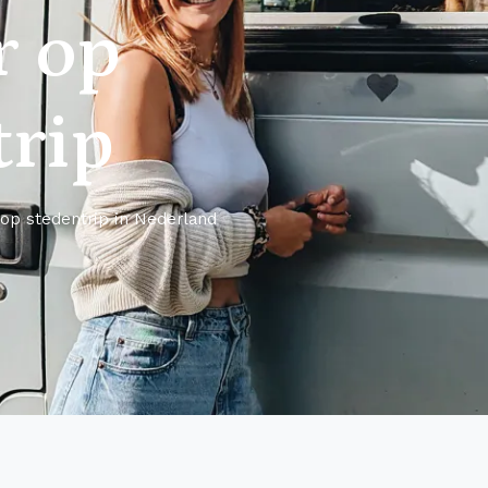
r op
trip
op stedentrip in Nederland