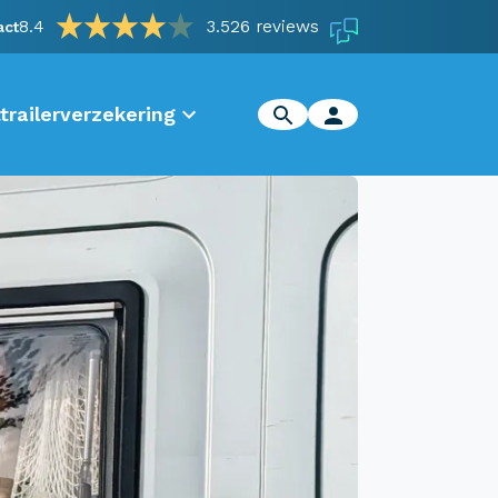
8.4
3.526 reviews
act
trailerverzekering