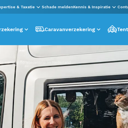
xpertise & Taxatie
Schade melden
Kennis & Inspiratie
Cont
zekering
Caravanverzekering
Tent
de camper op stedentrip in Nederland