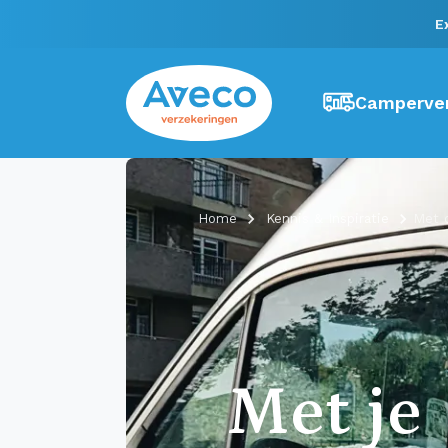
E
Camperver
Home
Kennis & Inspiratie
Met 
Met je