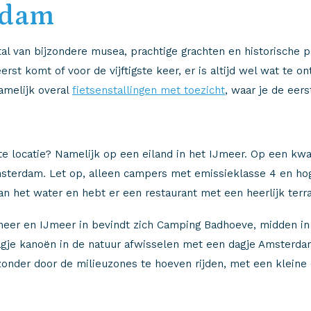
rdam
l van bijzondere musea, prachtige grachten en historische 
erst komt of voor de vijftigste keer, er is altijd wel wat te
amelijk overal
fietsenstallingen met toezicht
, waar je de eers
te locatie? Namelijk op een eiland in het IJmeer. Op een kwa
Amsterdam. Let op, alleen campers met emissieklasse 4 en ho
aan het water en hebt er een restaurant met een heerlijk terra
meer en IJmeer in bevindt zich Camping Badhoeve, midden in d
gje kanoën in de natuur afwisselen met een dagje Amsterda
onder door de milieuzones te hoeven rijden, met een kleine 