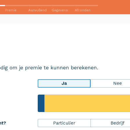
Premie
Aanvullend
Gegevens
Afronden
Wij krijgen een 8,5!
Op basis van ruim 3.000 reviews
Bekijk wat anderen over ons
dig om je premie te kunnen berekenen.
zeggen
Ja
Nee
rheidsPakket
Over Aveco
Particulier
Bedrijf
ht?
r ZekerheidsPakket
Over ons