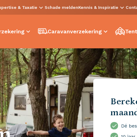
xpertise & Taxatie
Schade melden
Kennis & Inspiratie
Cont
zekering
Caravanverzekering
Tent
Bereke
maan
en
Dé bes
10 jaar