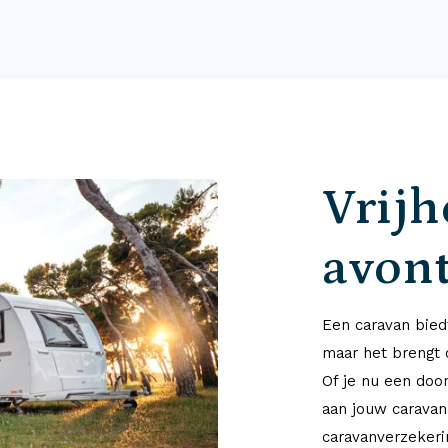
Vrijh
avon
Een caravan biedt
maar het brengt 
Of je nu een doo
aan jouw caravan
caravanverzekerin