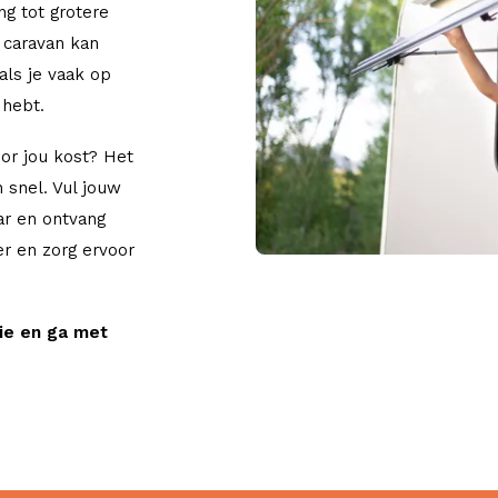
ng tot grotere
 caravan kan
als je vaak op
 hebt.
or jou kost? Het
 snel. Vul jouw
ar en ontvang
er en zorg ervoor
ie en ga met