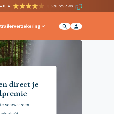
8.4
3.526 reviews
act
trailerverzekering
n direct je
dpremie
te voorwaarden
 zekerheid