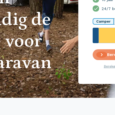
24/7 b
dig de
Camper
 voor
Ber
aravan
Bereke