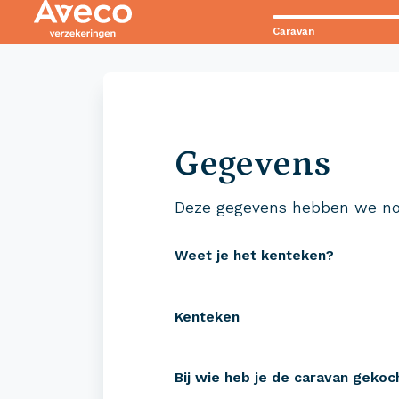
Caravan
Contact met Aveco?
Wij staan voor je klaar!
Gegevens
0523 - 28 27 29
Deze gegevens hebben we no
Weet je het kenteken?
Kenteken
Verzekeringen
Zeke
Bij wie heb je de caravan gekoc
Camper verzekeren
Campe