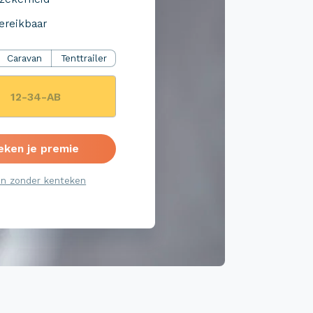
ereikbaar
Caravan
Tenttrailer
eken je premie
n zonder kenteken