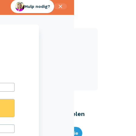
Hulp nodig?
Aveco Alarmcentrale
Hulp bij noodgevallen of schade
+31 (0)523 - 20 80 30
Eenvoudig zelf regelen
Bereken je premie