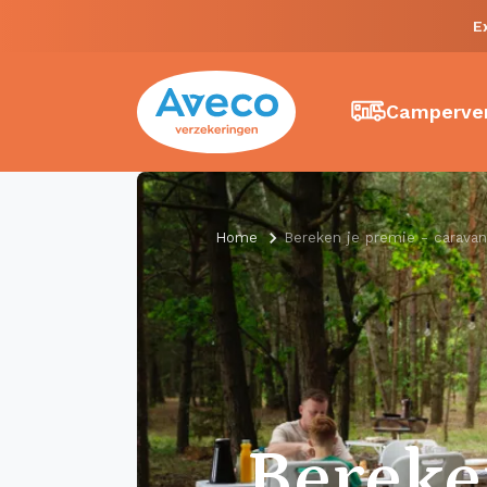
E
Camperver
Home
Bereken je premie - caravan
Berek