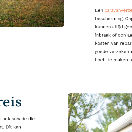
Een
caravanverz
bescherming. Ong
kunnen altijd ge
inbraak of een a
kosten van repar
goede verzekerin
hoeft te maken o
reis
k ook schade die
t. Dit kan