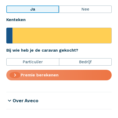
Bekijk wat anderen over ons zeggen
Ja
Nee
Kenteken
Aveco Alarmcentrale
Hulp bij noodgevallen of schade
+31 (0)523 - 20 80 30
Bij wie heb je de caravan gekocht?
Particulier
Bedrijf
Verzekeringen
Premie berekenen
ZekerheidsPakket
Over Aveco