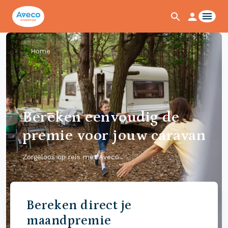
Home
Bereken eenvoudig de
premie voor jouw caravan
Zorgeloos op reis met Aveco
Bereken direct je
maandpremie