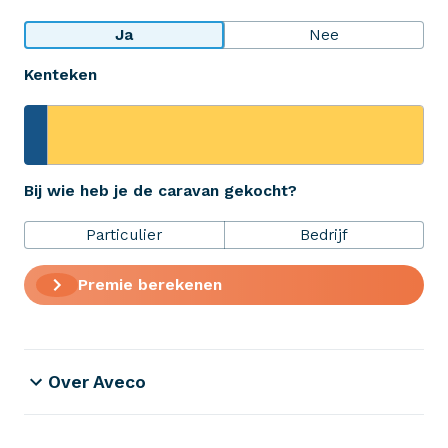
Bekijk wat anderen over ons zeggen
Ja
Nee
Kenteken
Aveco Alarmcentrale
Hulp bij noodgevallen of schade
+31 (0)523 - 20 80 30
Bij wie heb je de caravan gekocht?
Particulier
Bedrijf
Verzekeringen
Premie berekenen
ZekerheidsPakket
Over Aveco