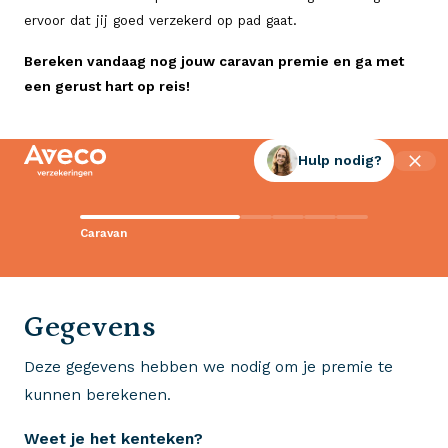
ervoor dat jij goed verzekerd op pad gaat.
Bereken vandaag nog jouw caravan premie en ga met
een gerust hart op reis!
Hulp nodig?
Contact met Aveco?
Caravan
Wij staan voor je klaar!
0523 - 28 27 29
Gegevens
Deze gegevens hebben we nodig om je premie te
Wij krijgen een 8,5!
kunnen berekenen.
Op basis van ruim 3.000 reviews
Weet je het kenteken?