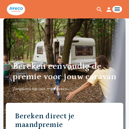
Home
Bereken eenvoudig de
premie voor jouw caravan
Zorgeloos op reis met Aveco
Bereken direct je
maandpremie