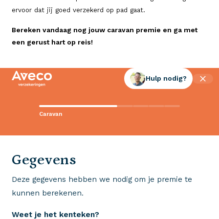
ervoor dat jij goed verzekerd op pad gaat.
Bereken vandaag nog jouw caravan premie en ga met
een gerust hart op reis!
Hulp nodig?
Contact met Aveco?
Caravan
Wij staan voor je klaar!
0523 - 28 27 29
Gegevens
Deze gegevens hebben we nodig om je premie te
Wij krijgen een 8,5!
kunnen berekenen.
Op basis van ruim 3.000 reviews
Weet je het kenteken?