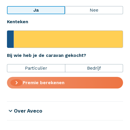
Bekijk wat anderen over ons zeggen
Ja
Nee
Kenteken
Aveco Alarmcentrale
Hulp bij noodgevallen of schade
+31 (0)523 - 20 80 30
Bij wie heb je de caravan gekocht?
Particulier
Bedrijf
Verzekeringen
Premie berekenen
ZekerheidsPakket
Over Aveco