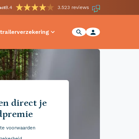
8.4
3.523 reviews
act
trailerverzekering
n direct je
dpremie
te voorwaarden
 zekerheid