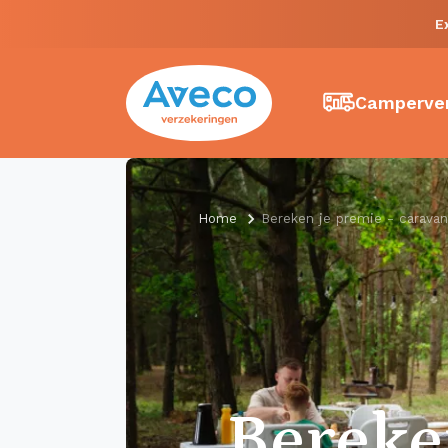
E
Camperver
Home
Bereken je premie - caravan
Berek