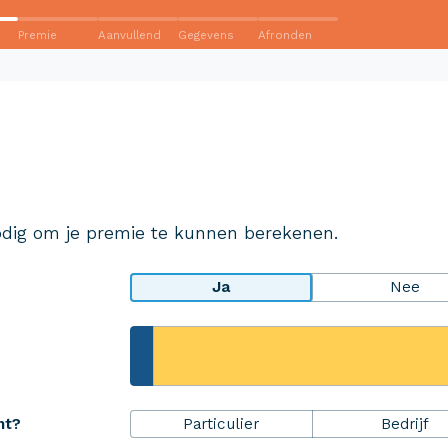
Premie
Aanvullend
Gegevens
Afronden
Wij krijgen een 8,5!
Op basis van ruim 3.000 reviews
Bekijk wat anderen over ons
dig om je premie te kunnen berekenen.
zeggen
Ja
Nee
rheidsPakket
Over Aveco
Particulier
Bedrijf
ht?
r ZekerheidsPakket
Over ons