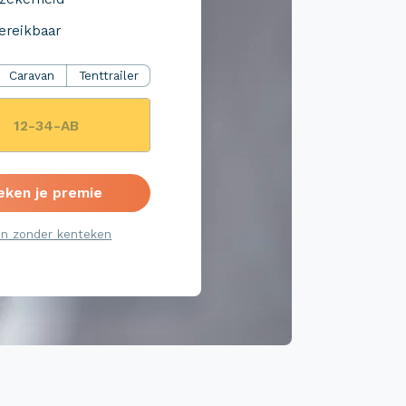
ereikbaar
Caravan
Tenttrailer
eken je premie
n zonder kenteken