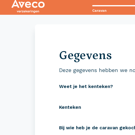
Caravan
Contact met Aveco?
Wij staan voor je klaar!
Gegevens
0523 - 28 27 29
Deze gegevens hebben we no
Weet je het kenteken?
Kenteken
Verzekeringen
Zeke
Bij wie heb je de caravan gekoc
Camper verzekeren
Campe