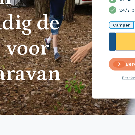
24/7 b
dig de
Camper
 voor
Ber
aravan
Bereke