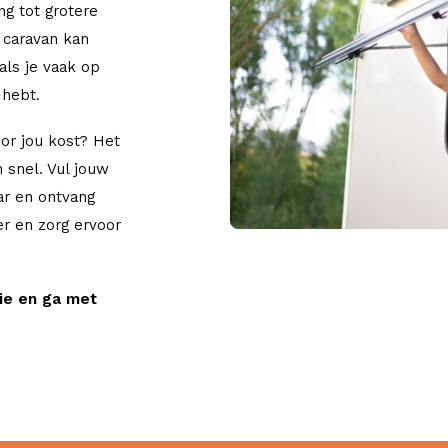
ng tot grotere
 caravan kan
als je vaak op
 hebt.
or jou kost? Het
 snel. Vul jouw
ar en ontvang
er en zorg ervoor
ie en ga met