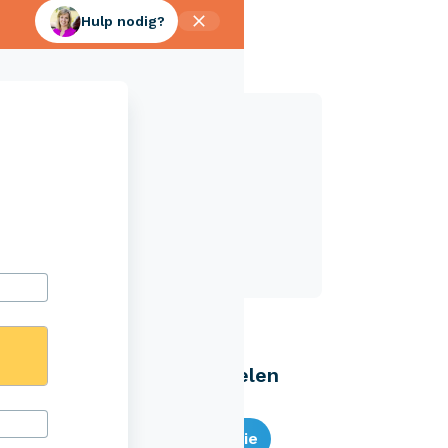
Hulp nodig?
Aveco Alarmcentrale
Hulp bij noodgevallen of schade
+31 (0)523 - 20 80 30
Eenvoudig zelf regelen
Bereken je premie