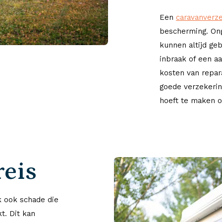
Een
caravanverz
bescherming. Ong
kunnen altijd ge
inbraak of een a
kosten van repar
goede verzekerin
hoeft te maken o
reis
k ook schade die
t. Dit kan