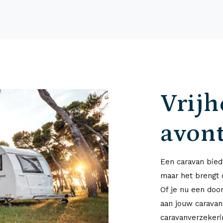
Vrijh
avon
Een caravan biedt
maar het brengt 
Of je nu een doo
aan jouw caravan
caravanverzekerin