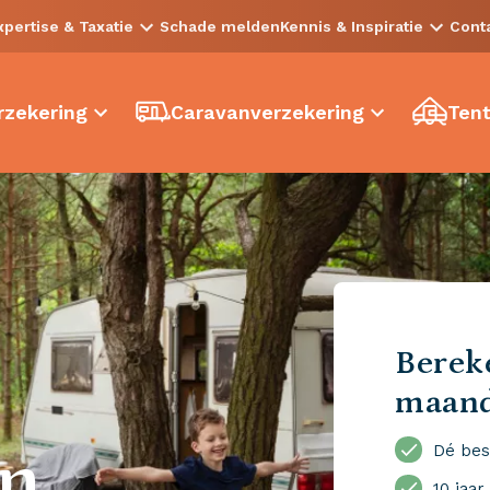
xpertise & Taxatie
Schade melden
Kennis & Inspiratie
Cont
zekering
Caravanverzekering
Tent
Bereke
maan
en
Dé bes
10 jaar