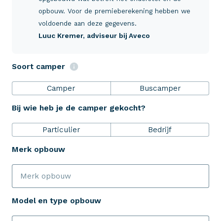
Verzekeringen
opbouw. Voor de premieberekening hebben we
voldoende aan deze gegevens.
Luuc Kremer
, adviseur bij Aveco
ZekerheidsPakket
Soort camper
Over Aveco
Camper
Buscamper
Bij wie heb je de camper gekocht?
Eenvoudig zelf regelen
Particulier
Bedrijf
Bereken je premie
Merk opbouw
Schade melden
Model en type opbouw