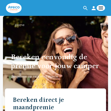
Home
Bereken eenvoudig de
premie voor jouw camper
Zorgeloos op reis met Aveco
Bereken direct je
maandpremie