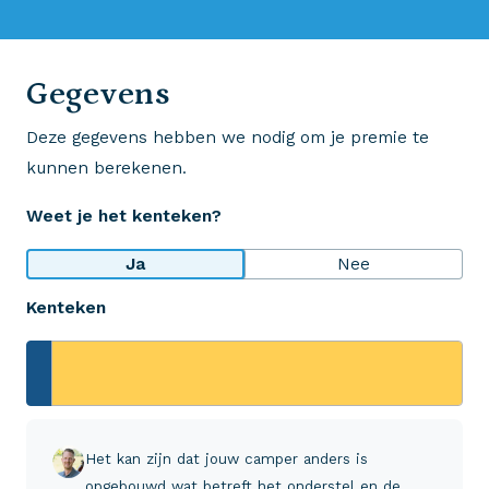
0523 - 28 27 29
Gegevens
Deze gegevens hebben we nodig om je premie te
Wij krijgen een 8,5!
kunnen berekenen.
Op basis van ruim 3.000 reviews
Weet je het kenteken?
Bekijk wat anderen over ons zeggen
Ja
Nee
Kenteken
Aveco Alarmcentrale
Hulp bij noodgevallen of schade
+31 (0)523 - 20 80 30
Het kan zijn dat jouw camper anders is
opgebouwd wat betreft het onderstel en de