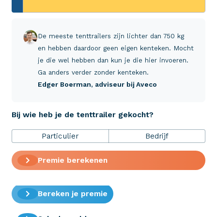
+31 (0)523 - 20 80 30
De meeste tenttrailers zijn lichter dan 750 kg
en hebben daardoor geen eigen kenteken. Mocht
Verzekeringen
je die wel hebben dan kun je die hier invoeren.
Ga anders verder zonder kenteken.
Edger Boerman
, adviseur bij Aveco
ZekerheidsPakket
Bij wie heb je de tenttrailer gekocht?
Over Aveco
Particulier
Bedrijf
Premie berekenen
Eenvoudig zelf regelen
Bereken je premie