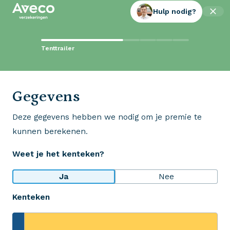
Hulp nodig?
Contact met Aveco?
Tenttrailer
Wij staan voor je klaar!
0523 - 28 27 29
Gegevens
Deze gegevens hebben we nodig om je premie te
Wij krijgen een 8,5!
kunnen berekenen.
Op basis van ruim 3.000 reviews
Weet je het kenteken?
Bekijk wat anderen over ons zeggen
Ja
Nee
Kenteken
Aveco Alarmcentrale
Hulp bij noodgevallen of schade