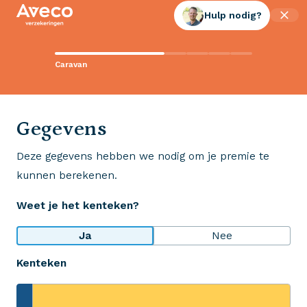
Hulp nodig?
Contact met Aveco?
Caravan
Wij staan voor je klaar!
0523 - 28 27 29
Gegevens
Deze gegevens hebben we nodig om je premie te
Wij krijgen een 8,5!
kunnen berekenen.
Op basis van ruim 3.000 reviews
Weet je het kenteken?
Bekijk wat anderen over ons zeggen
Ja
Nee
Kenteken
Aveco Alarmcentrale
Hulp bij noodgevallen of schade