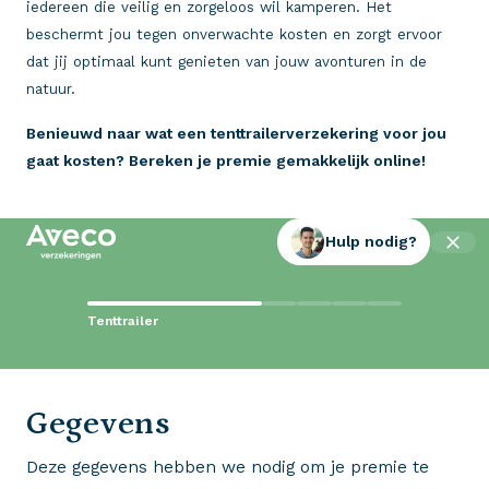
iedereen die veilig en zorgeloos wil kamperen. Het
beschermt jou tegen onverwachte kosten en zorgt ervoor
dat jij optimaal kunt genieten van jouw avonturen in de
natuur.
Benieuwd naar wat een tenttrailerverzekering voor jou
gaat kosten? Bereken je premie gemakkelijk online!
Hulp nodig?
Contact met Aveco?
Tenttrailer
Wij staan voor je klaar!
0523 - 28 27 29
Gegevens
Deze gegevens hebben we nodig om je premie te
Wij krijgen een 8,5!