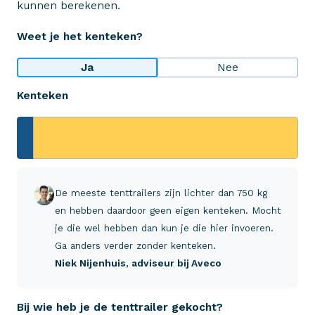
kunnen berekenen.
Op basis van ruim 3.000 reviews
Weet je het kenteken?
Bekijk wat anderen over ons zeggen
Ja
Nee
Kenteken
Aveco Alarmcentrale
Hulp bij noodgevallen of schade
+31 (0)523 - 20 80 30
De meeste tenttrailers zijn lichter dan 750 kg
en hebben daardoor geen eigen kenteken. Mocht
Verzekeringen
je die wel hebben dan kun je die hier invoeren.
Ga anders verder zonder kenteken.
Niek Nijenhuis
, adviseur bij Aveco
ZekerheidsPakket
Bij wie heb je de tenttrailer gekocht?
Over Aveco