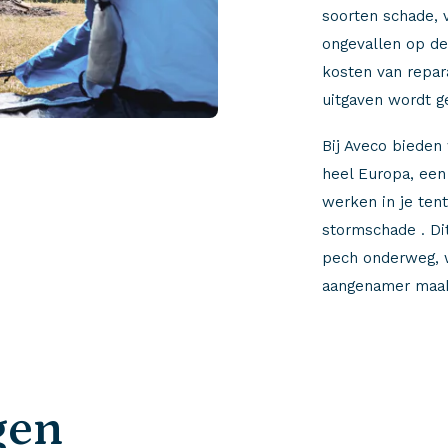
soorten schade, 
ongevallen op de
kosten van repara
uitgaven wordt g
Bij Aveco bieden
heel Europa, een
werken in je tent
stormschade . Dit
pech onderweg, w
aangenamer maak
gen