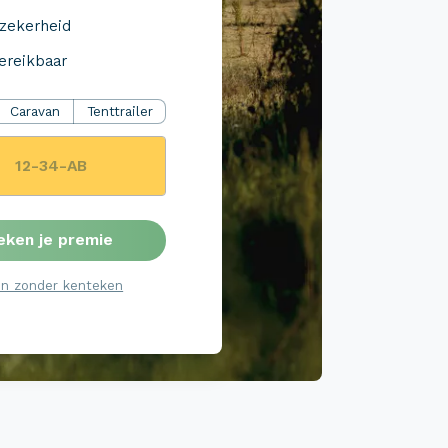
 zekerheid
ereikbaar
Caravan
Tenttrailer
eken je premie
n zonder kenteken