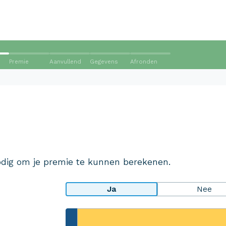
Premie
Aanvullend
Gegevens
Afronden
Wij krijgen een 8,5!
Op basis van ruim 3.000 reviews
Bekijk wat anderen over ons
dig om je premie te kunnen berekenen.
zeggen
Ja
Nee