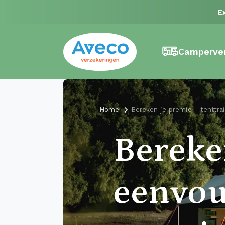
E
Camperver
Home
Bereken je premie - tenttrai
Berek
eenvou