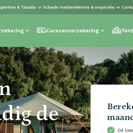
xpertise & Taxatie
Schade melden
Kennis & Inspiratie
Cont
zekering
Caravanverzekering
Tent
ler
en
Bereke
dig de
maan
Dé bes