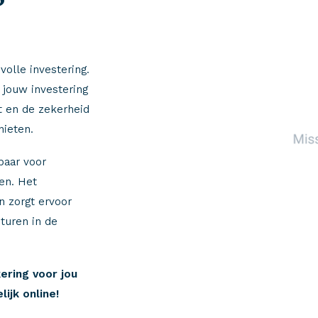
olle investering.
 jouw investering
st en de zekerheid
nieten.
baar voor
en. Het
 zorgt ervoor
nturen in de
ering voor jou
ijk online!