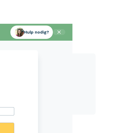
Hulp nodig?
Aveco Alarmcentrale
Hulp bij noodgevallen of schade
+31 (0)523 - 20 80 30