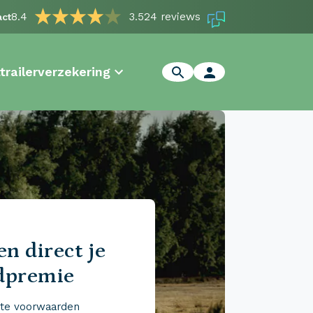
8.4
3.524 reviews
act
trailerverzekering
n direct je
dpremie
te voorwaarden