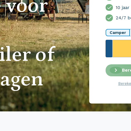
 voor
10 jaar
24/7 b
Camper
iler of
Ber
agen
Bereke