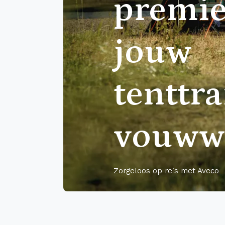
premie
jouw
tenttra
vouww
Zorgeloos op reis met Aveco