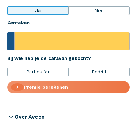
Bekijk wat anderen over ons zeggen
Ja
Nee
Kenteken
Aveco Alarmcentrale
Hulp bij noodgevallen of schade
+31 (0)523 - 20 80 30
Bij wie heb je de caravan gekocht?
Particulier
Bedrijf
Verzekeringen
Premie berekenen
ZekerheidsPakket
Over Aveco