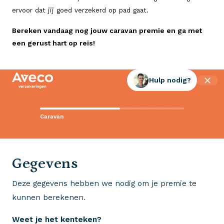
ervoor dat jij goed verzekerd op pad gaat.
Bereken vandaag nog jouw caravan premie en ga met
een gerust hart op reis!
Hulp nodig?
Contact met Aveco?
Caravan
Wij staan voor je klaar!
0523 - 28 27 29
Gegevens
Deze gegevens hebben we nodig om je premie te
Wij krijgen een 8,5!
kunnen berekenen.
Op basis van ruim 3.000 reviews
Weet je het kenteken?