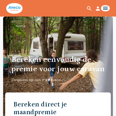
Home
Bereken eenvoudig de
premie voor jouw caravan
Zorgeloos op reis met Aveco
Bereken direct je
maandpremie