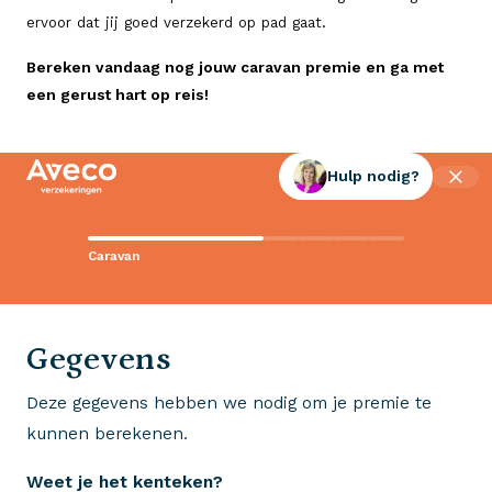
ervoor dat jij goed verzekerd op pad gaat.
Bereken vandaag nog jouw caravan premie en ga met
een gerust hart op reis!
Hulp nodig?
Contact met Aveco?
Caravan
Wij staan voor je klaar!
0523 - 28 27 29
Gegevens
Deze gegevens hebben we nodig om je premie te
Wij krijgen een 8,5!
kunnen berekenen.
Op basis van ruim 3.000 reviews
Weet je het kenteken?