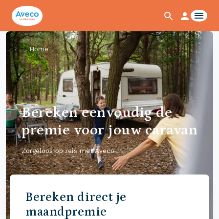
Home
Bereken eenvoudig de
premie voor jouw caravan
Zorgeloos op reis met Aveco
Bereken direct je
maandpremie