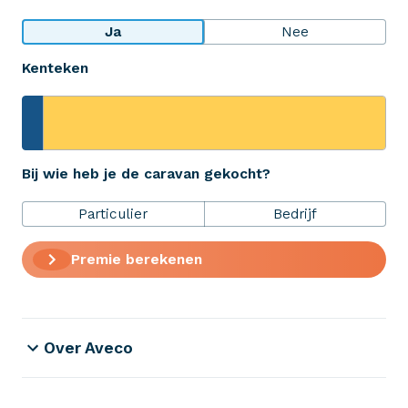
Bekijk wat anderen over ons zeggen
Ja
Nee
Kenteken
Aveco Alarmcentrale
Hulp bij noodgevallen of schade
+31 (0)523 - 20 80 30
Bij wie heb je de caravan gekocht?
Particulier
Bedrijf
Verzekeringen
Premie berekenen
ZekerheidsPakket
Over Aveco