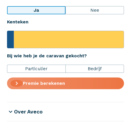
Bekijk wat anderen over ons zeggen
Ja
Nee
Kenteken
Aveco Alarmcentrale
Hulp bij noodgevallen of schade
+31 (0)523 - 20 80 30
Bij wie heb je de caravan gekocht?
Particulier
Bedrijf
Verzekeringen
Premie berekenen
ZekerheidsPakket
Over Aveco