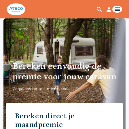
Home
Bereken eenvoudig de
premie voor jouw caravan
Zorgeloos op reis met Aveco
Bereken direct je
maandpremie