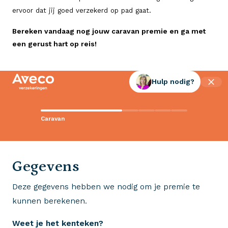
ervoor dat jij goed verzekerd op pad gaat.
Bereken vandaag nog jouw caravan premie en ga met
een gerust hart op reis!
Hulp nodig?
Contact met Aveco?
Caravan
Wij staan voor je klaar!
0523 - 28 27 29
Gegevens
Deze gegevens hebben we nodig om je premie te
Wij krijgen een 8,5!
kunnen berekenen.
Op basis van ruim 3.000 reviews
Weet je het kenteken?