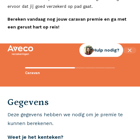
ervoor dat jij goed verzekerd op pad gaat.
Bereken vandaag nog jouw caravan premie en ga met
een gerust hart op reis!
Hulp nodig?
Contact met Aveco?
Caravan
Wij staan voor je klaar!
0523 - 28 27 29
Gegevens
Deze gegevens hebben we nodig om je premie te
Wij krijgen een 8,5!
kunnen berekenen.
Op basis van ruim 3.000 reviews
Weet je het kenteken?