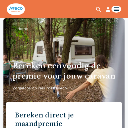
Home
Bereken eenvoudig de
premie voor jouw caravan
Zorgeloos op reis met Aveco
Bereken direct je
maandpremie