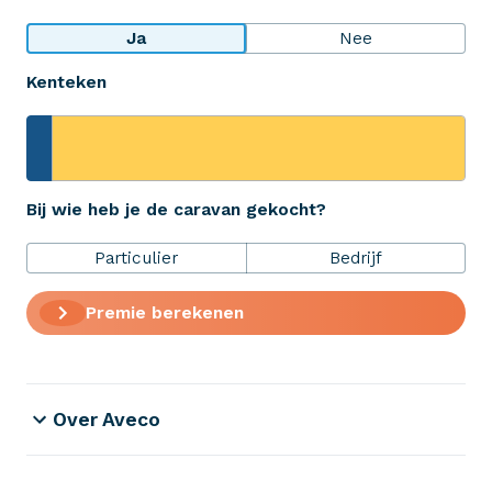
Bekijk wat anderen over ons zeggen
Ja
Nee
Kenteken
Aveco Alarmcentrale
Hulp bij noodgevallen of schade
+31 (0)523 - 20 80 30
Bij wie heb je de caravan gekocht?
Particulier
Bedrijf
Verzekeringen
Premie berekenen
ZekerheidsPakket
Over Aveco