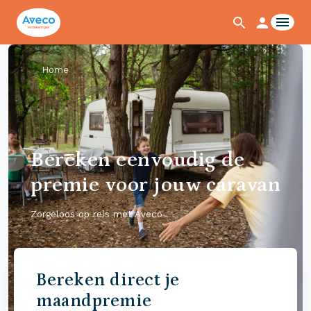
Home
Bereken eenvoudig de
premie voor jouw caravan
Zorgeloos op reis met Aveco
Bereken direct je
maandpremie