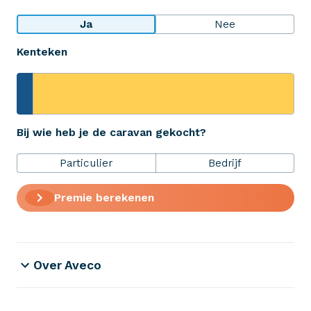
Bekijk wat anderen over ons zeggen
Ja
Nee
Kenteken
Aveco Alarmcentrale
Hulp bij noodgevallen of schade
+31 (0)523 - 20 80 30
Bij wie heb je de caravan gekocht?
Particulier
Bedrijf
Verzekeringen
Premie berekenen
ZekerheidsPakket
Over Aveco