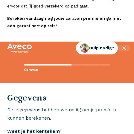
ervoor dat jij goed verzekerd op pad gaat.
Bereken vandaag nog jouw caravan premie en ga met
een gerust hart op reis!
Hulp nodig?
Contact met Aveco?
Caravan
Wij staan voor je klaar!
0523 - 28 27 29
Gegevens
Deze gegevens hebben we nodig om je premie te
Wij krijgen een 8,5!
kunnen berekenen.
Op basis van ruim 3.000 reviews
Weet je het kenteken?