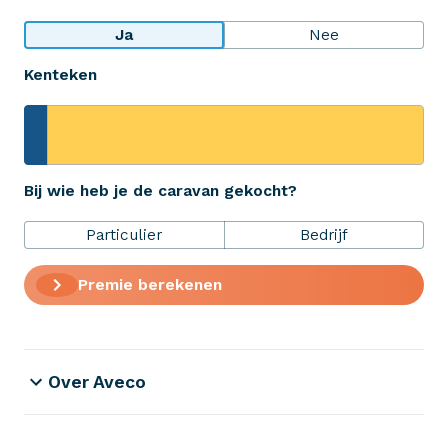
Bekijk wat anderen over ons zeggen
Ja
Nee
Kenteken
Aveco Alarmcentrale
Hulp bij noodgevallen of schade
+31 (0)523 - 20 80 30
Bij wie heb je de caravan gekocht?
Particulier
Bedrijf
Verzekeringen
Premie berekenen
ZekerheidsPakket
Over Aveco