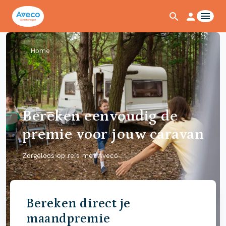
Home
Bereken eenvoudig de
premie voor jouw caravan
Zorgeloos op reis met Aveco
Bereken direct je
maandpremie