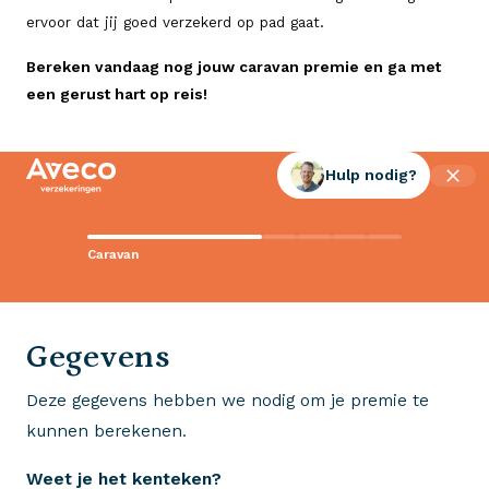
ervoor dat jij goed verzekerd op pad gaat.
Bereken vandaag nog jouw caravan premie en ga met
een gerust hart op reis!
Hulp nodig?
Contact met Aveco?
Caravan
Wij staan voor je klaar!
0523 - 28 27 29
Gegevens
Deze gegevens hebben we nodig om je premie te
Wij krijgen een 8,5!
kunnen berekenen.
Op basis van ruim 3.000 reviews
Weet je het kenteken?