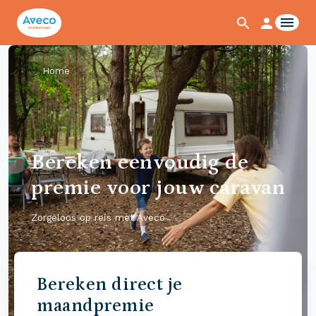
Home
Bereken eenvoudig de
premie voor jouw caravan
Zorgeloos op reis met Aveco
Bereken direct je
maandpremie