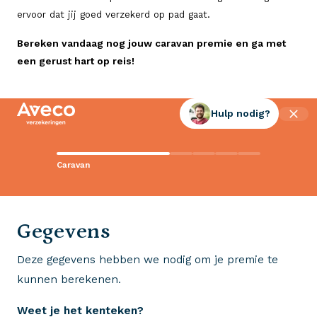
ervoor dat jij goed verzekerd op pad gaat.
Bereken vandaag nog jouw caravan premie en ga met
een gerust hart op reis!
Hulp nodig?
Contact met Aveco?
Caravan
Wij staan voor je klaar!
0523 - 28 27 29
Gegevens
Deze gegevens hebben we nodig om je premie te
Wij krijgen een 8,5!
kunnen berekenen.
Op basis van ruim 3.000 reviews
Weet je het kenteken?