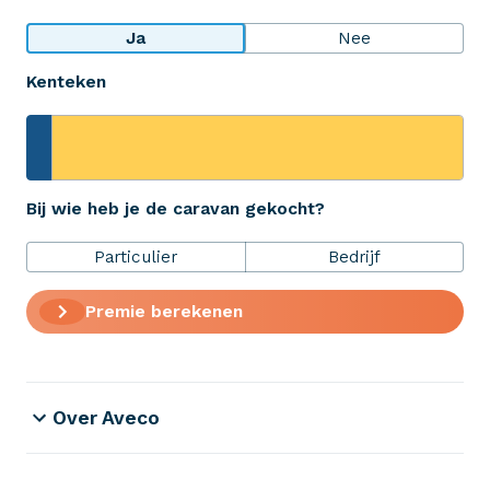
Bekijk wat anderen over ons zeggen
Ja
Nee
Kenteken
Aveco Alarmcentrale
Hulp bij noodgevallen of schade
+31 (0)523 - 20 80 30
Bij wie heb je de caravan gekocht?
Particulier
Bedrijf
Verzekeringen
Premie berekenen
ZekerheidsPakket
Over Aveco