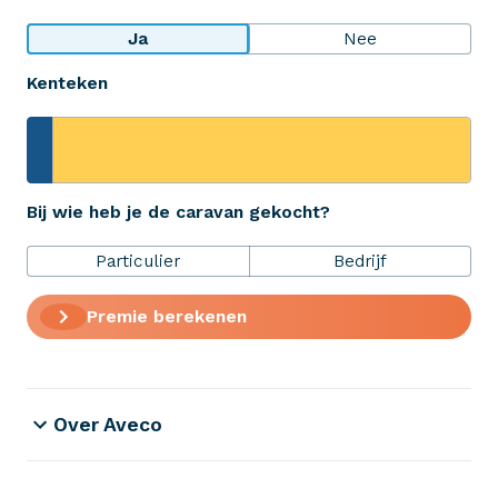
Bekijk wat anderen over ons zeggen
Ja
Nee
Kenteken
Aveco Alarmcentrale
Hulp bij noodgevallen of schade
+31 (0)523 - 20 80 30
Bij wie heb je de caravan gekocht?
Particulier
Bedrijf
Verzekeringen
Premie berekenen
ZekerheidsPakket
Over Aveco