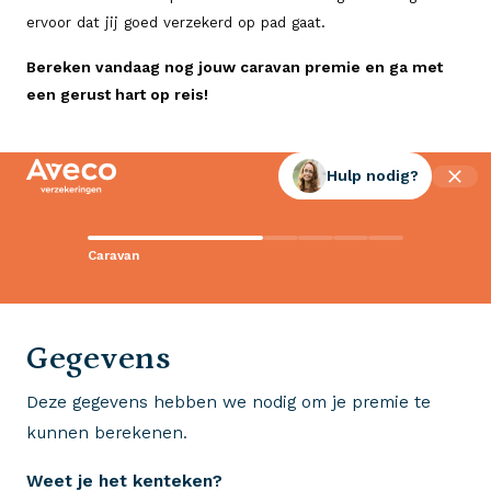
ervoor dat jij goed verzekerd op pad gaat.
Bereken vandaag nog jouw caravan premie en ga met
een gerust hart op reis!
Hulp nodig?
Contact met Aveco?
Caravan
Wij staan voor je klaar!
0523 - 28 27 29
Gegevens
Deze gegevens hebben we nodig om je premie te
Wij krijgen een 8,5!
kunnen berekenen.
Op basis van ruim 3.000 reviews
Weet je het kenteken?