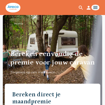
Home
Bereken eenvoudig de
premie voor jouw caravan
Zorgeloos op reis met Aveco
Bereken direct je
maandpremie