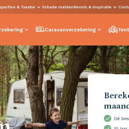
xpertise & Taxatie
Schade melden
Kennis & Inspiratie
Cont
zekering
Caravanverzekering
Tent
Bereke
maan
en
Dé bes
10 jaar