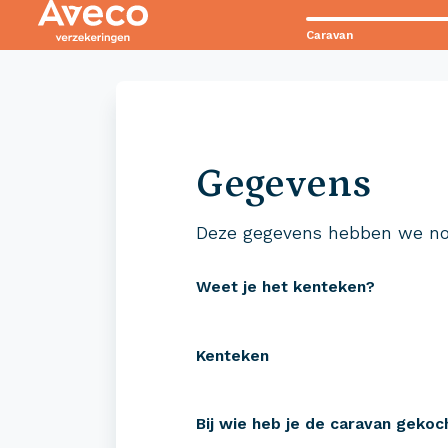
Caravan
Contact met Aveco?
Wij staan voor je klaar!
Gegevens
0523 - 28 27 29
Deze gegevens hebben we no
Weet je het kenteken?
Kenteken
Verzekeringen
Zeke
Bij wie heb je de caravan gekoc
Camper verzekeren
Campe