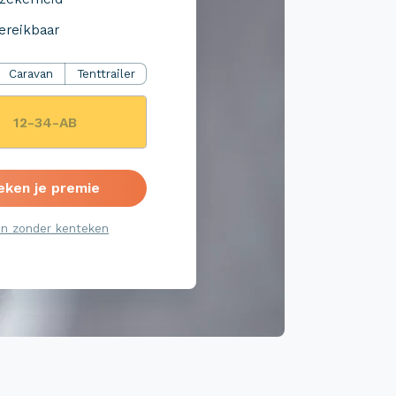
ereikbaar
Caravan
Tenttrailer
eken je premie
n zonder kenteken