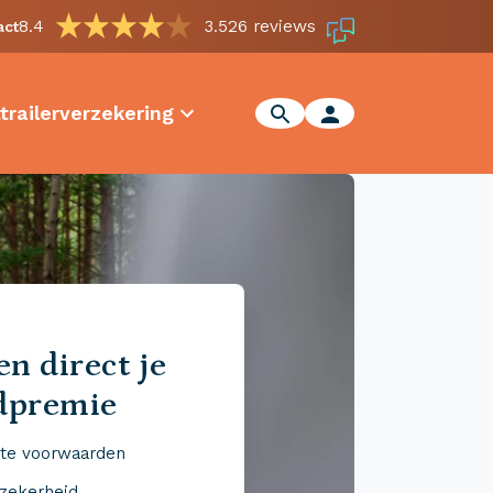
8.4
3.526 reviews
act
trailerverzekering
n direct je
dpremie
te voorwaarden
 zekerheid