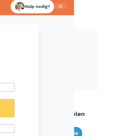
Hulp nodig?
Aveco Alarmcentrale
Hulp bij noodgevallen of schade
+31 (0)523 - 20 80 30
Eenvoudig zelf regelen
Bereken je premie