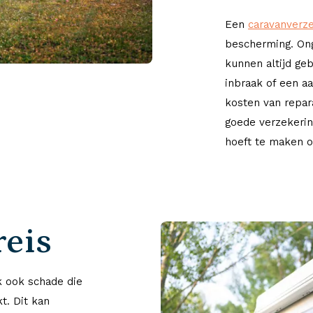
Een
caravanverz
bescherming. Ong
kunnen altijd ge
inbraak of een a
kosten van repar
goede verzekerin
hoeft te maken o
reis
k ook schade die
t. Dit kan