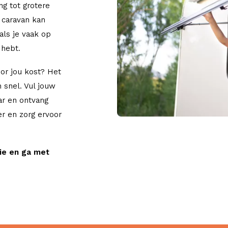
ng tot grotere
 caravan kan
als je vaak op
 hebt.
or jou kost? Het
 snel. Vul jouw
ar en ontvang
er en zorg ervoor
ie en ga met