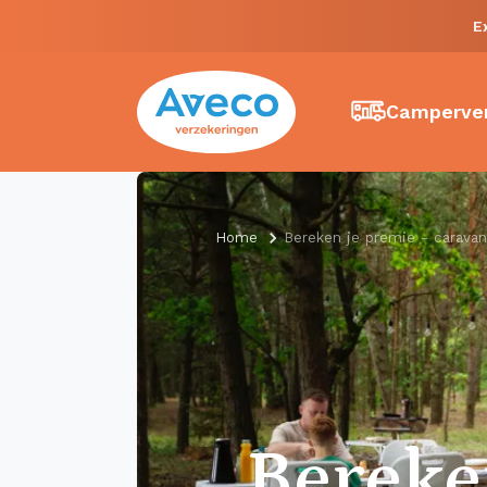
E
Camperver
Home
Bereken je premie - caravan
Berek