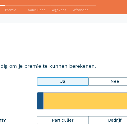
Premie
Aanvullend
Gegevens
Afronden
Wij krijgen een 8,5!
Op basis van ruim 3.000 reviews
Bekijk wat anderen over ons
dig om je premie te kunnen berekenen.
zeggen
Ja
Nee
rheidsPakket
Over Aveco
Particulier
Bedrijf
ht?
r ZekerheidsPakket
Over ons