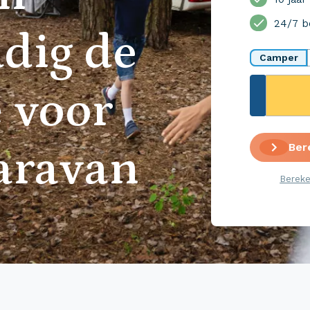
24/7 b
dig de
Camper
 voor
Ber
aravan
Bereke