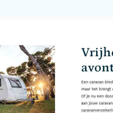
Vrijh
avon
Een caravan biedt
maar het brengt 
Of je nu een doo
aan jouw caravan
caravanverzekerin