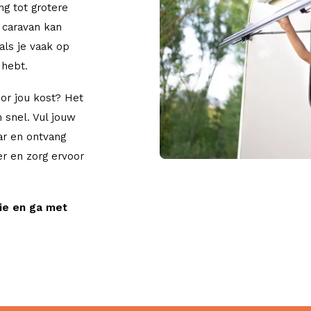
ng tot grotere
 caravan kan
als je vaak op
 hebt.
or jou kost? Het
 snel. Vul jouw
ar en ontvang
er en zorg ervoor
ie en ga met