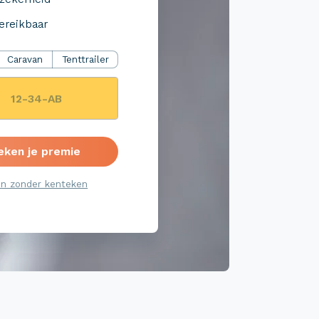
ereikbaar
Caravan
Tenttrailer
eken je premie
n zonder kenteken