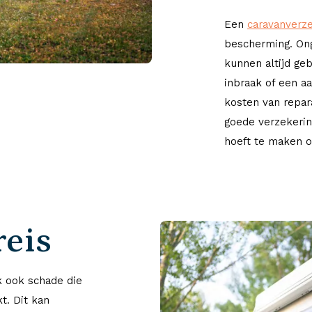
Een
caravanverz
bescherming. Ong
kunnen altijd ge
inbraak of een a
kosten van repar
goede verzekerin
hoeft te maken o
reis
k ook schade die
t. Dit kan