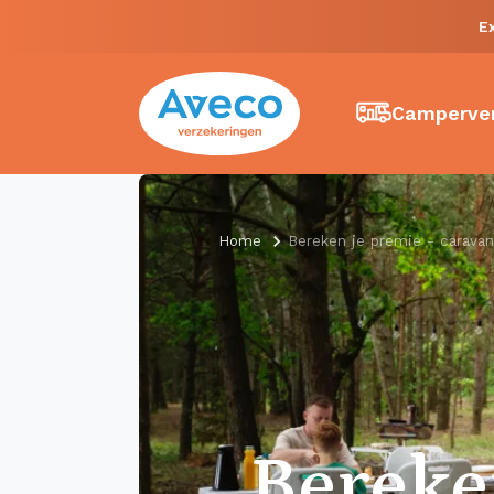
E
Camperver
Home
Bereken je premie - caravan
Berek