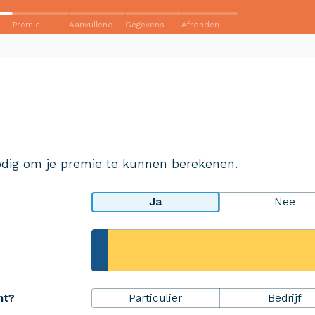
Premie
Aanvullend
Gegevens
Afronden
Wij krijgen een 8,5!
Op basis van ruim 3.000 reviews
Bekijk wat anderen over ons
dig om je premie te kunnen berekenen.
zeggen
Ja
Nee
rheidsPakket
Over Aveco
Particulier
Bedrijf
ht?
r ZekerheidsPakket
Over ons