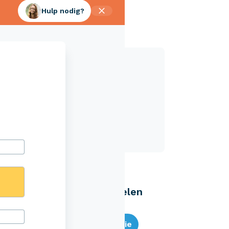
Hulp nodig?
Aveco Alarmcentrale
Hulp bij noodgevallen of schade
+31 (0)523 - 20 80 30
Eenvoudig zelf regelen
Bereken je premie