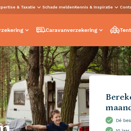
xpertise & Taxatie
Schade melden
Kennis & Inspiratie
Cont
zekering
Caravanverzekering
Tent
Bereke
maan
en
Dé bes
10 jaar