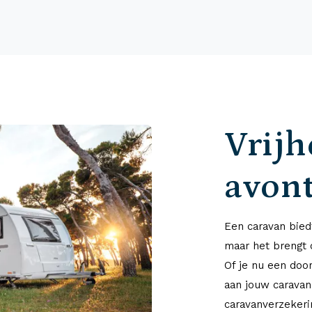
Vrijh
avon
Een caravan biedt
maar het brengt 
Of je nu een doo
aan jouw caravan
caravanverzekerin