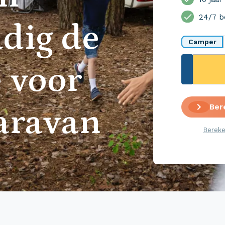
24/7 b
dig de
Camper
 voor
Ber
aravan
Bereke