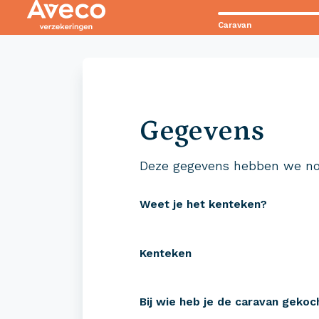
Caravan
Contact met Aveco?
Wij staan voor je klaar!
Gegevens
0523 - 28 27 29
Deze gegevens hebben we no
Weet je het kenteken?
Kenteken
Verzekeringen
Zeke
Bij wie heb je de caravan gekoc
Camper verzekeren
Campe