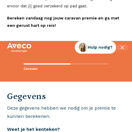
ervoor dat jij goed verzekerd op pad gaat.
Bereken vandaag nog jouw caravan premie en ga met
een gerust hart op reis!
Hulp nodig?
Contact met Aveco?
Caravan
Wij staan voor je klaar!
0523 - 28 27 29
Gegevens
Deze gegevens hebben we nodig om je premie te
Wij krijgen een 8,5!
kunnen berekenen.
Op basis van ruim 3.000 reviews
Weet je het kenteken?