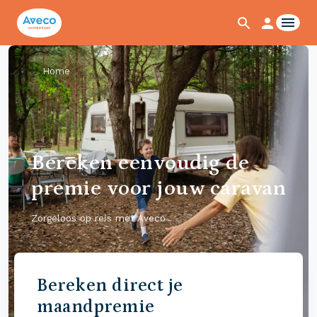
Home
Bereken eenvoudig de
premie voor jouw caravan
Zorgeloos op reis met Aveco
Bereken direct je
maandpremie