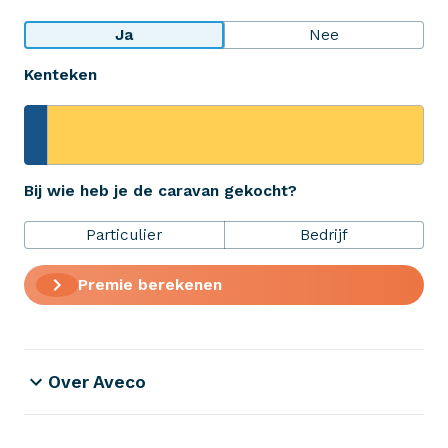
Bekijk wat anderen over ons zeggen
Ja
Nee
Kenteken
Aveco Alarmcentrale
Hulp bij noodgevallen of schade
+31 (0)523 - 20 80 30
Bij wie heb je de caravan gekocht?
Particulier
Bedrijf
Verzekeringen
Premie berekenen
ZekerheidsPakket
Over Aveco