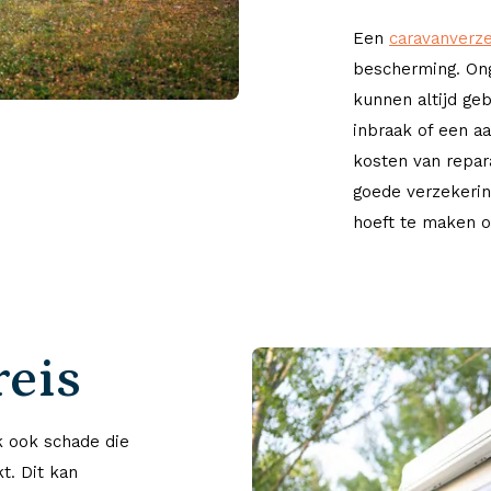
Een
caravanverz
bescherming. Ong
kunnen altijd ge
inbraak of een a
kosten van repar
goede verzekerin
hoeft te maken o
reis
k ook schade die
t. Dit kan