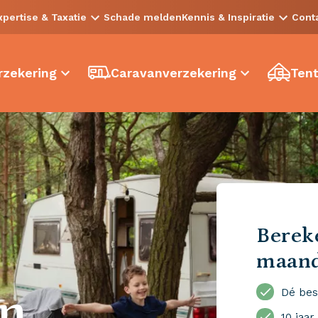
xpertise & Taxatie
Schade melden
Kennis & Inspiratie
Cont
zekering
Caravanverzekering
Tent
Bereke
maan
en
Dé bes
10 jaar