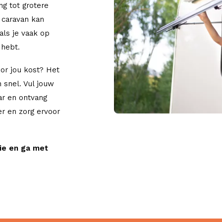
ng tot grotere
 caravan kan
als je vaak op
 hebt.
or jou kost? Het
 snel. Vul jouw
ar en ontvang
er en zorg ervoor
ie en ga met