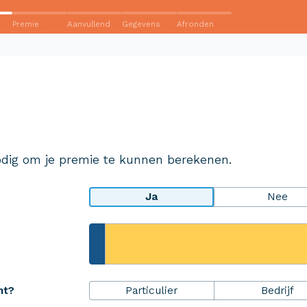
Premie
Aanvullend
Gegevens
Afronden
Wij krijgen een 8,5!
Op basis van ruim 3.000 reviews
Bekijk wat anderen over ons
dig om je premie te kunnen berekenen.
zeggen
Ja
Nee
rheidsPakket
Over Aveco
Particulier
Bedrijf
ht?
r ZekerheidsPakket
Over ons