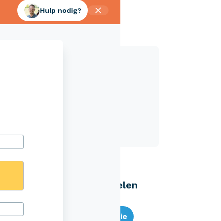
Hulp nodig?
Aveco Alarmcentrale
Hulp bij noodgevallen of schade
+31 (0)523 - 20 80 30
Eenvoudig zelf regelen
Bereken je premie