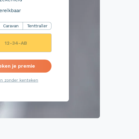
ereikbaar
Caravan
Tenttrailer
eken je premie
n zonder kenteken