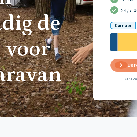
24/7 b
dig de
Camper
 voor
Ber
aravan
Bereke