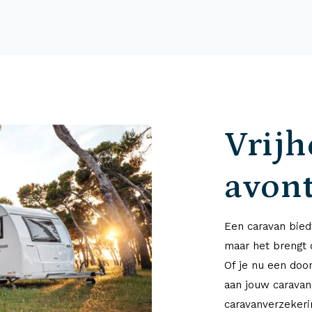
Vrijh
avon
Een caravan biedt
maar het brengt 
Of je nu een doo
aan jouw caravan
caravanverzekerin