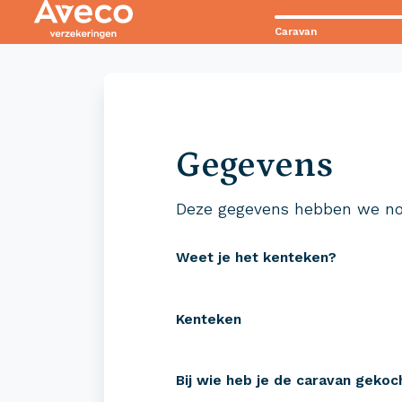
Caravan
Contact met Aveco?
Wij staan voor je klaar!
Gegevens
0523 - 28 27 29
Deze gegevens hebben we no
Weet je het kenteken?
Kenteken
Verzekeringen
Zeke
Bij wie heb je de caravan gekoc
Camper verzekeren
Campe