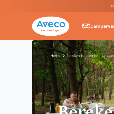
E
Camperver
Home
Bereken je premie - caravan
Berek