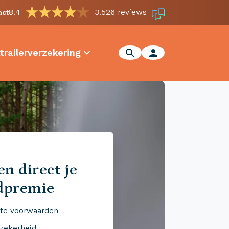
8.4
3.526 reviews
act
trailerverzekering
n direct je
dpremie
te voorwaarden
 zekerheid