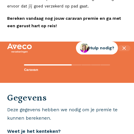
ervoor dat jij goed verzekerd op pad gaat.
Bereken vandaag nog jouw caravan premie en ga met
een gerust hart op reis!
Hulp nodig?
Contact met Aveco?
Caravan
Wij staan voor je klaar!
0523 - 28 27 29
Gegevens
Deze gegevens hebben we nodig om je premie te
Wij krijgen een 8,5!
kunnen berekenen.
Op basis van ruim 3.000 reviews
Weet je het kenteken?