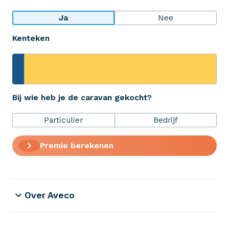
Bekijk wat anderen over ons zeggen
Ja
Nee
Kenteken
Aveco Alarmcentrale
Hulp bij noodgevallen of schade
+31 (0)523 - 20 80 30
Bij wie heb je de caravan gekocht?
Particulier
Bedrijf
Verzekeringen
Premie berekenen
ZekerheidsPakket
Over Aveco