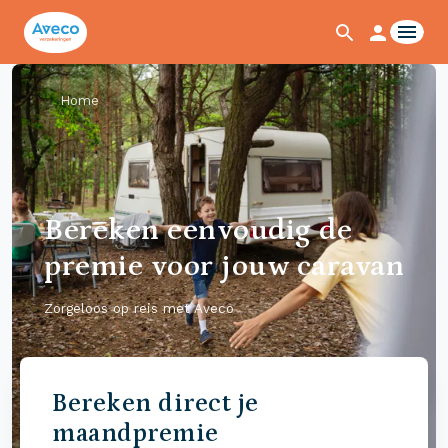
Home
Bereken eenvoudig de
premie voor jouw caravan
Zorgeloos op reis met Aveco
Bereken direct je
maandpremie