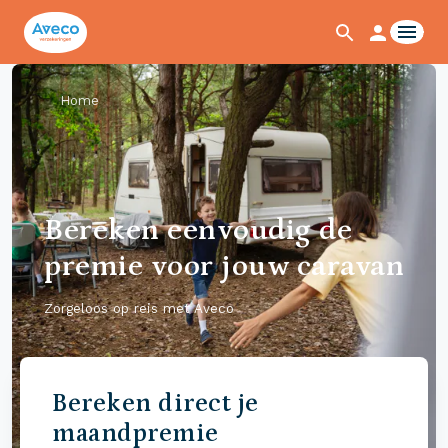
Home
Bereken eenvoudig de
premie voor jouw caravan
Zorgeloos op reis met Aveco
Bereken direct je
maandpremie