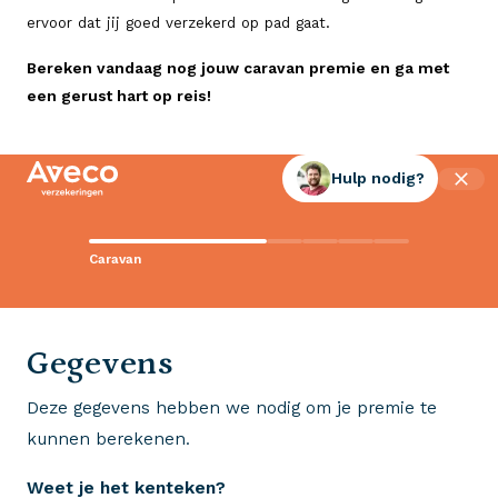
ervoor dat jij goed verzekerd op pad gaat.
Bereken vandaag nog jouw caravan premie en ga met
een gerust hart op reis!
Hulp nodig?
Contact met Aveco?
Caravan
Wij staan voor je klaar!
0523 - 28 27 29
Gegevens
Deze gegevens hebben we nodig om je premie te
Wij krijgen een 8,5!
kunnen berekenen.
Op basis van ruim 3.000 reviews
Weet je het kenteken?