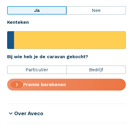
Bekijk wat anderen over ons zeggen
Ja
Nee
Kenteken
Aveco Alarmcentrale
Hulp bij noodgevallen of schade
+31 (0)523 - 20 80 30
Bij wie heb je de caravan gekocht?
Particulier
Bedrijf
Verzekeringen
Premie berekenen
ZekerheidsPakket
Over Aveco