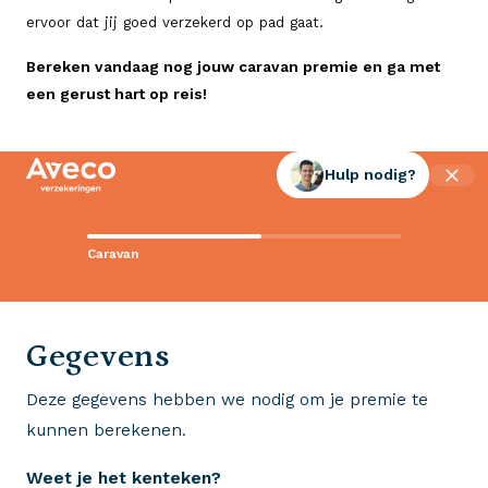
ervoor dat jij goed verzekerd op pad gaat.
Bereken vandaag nog jouw caravan premie en ga met
een gerust hart op reis!
Hulp nodig?
Contact met Aveco?
Caravan
Wij staan voor je klaar!
0523 - 28 27 29
Gegevens
Deze gegevens hebben we nodig om je premie te
Wij krijgen een 8,5!
kunnen berekenen.
Op basis van ruim 3.000 reviews
Weet je het kenteken?