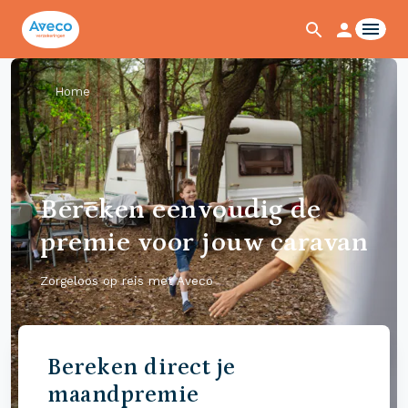
Home
Bereken eenvoudig de
premie voor jouw caravan
Zorgeloos op reis met Aveco
Bereken direct je
maandpremie