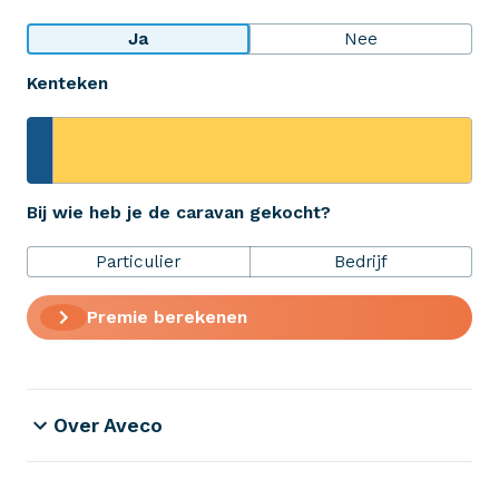
Bekijk wat anderen over ons zeggen
Ja
Nee
Kenteken
Aveco Alarmcentrale
Hulp bij noodgevallen of schade
+31 (0)523 - 20 80 30
Bij wie heb je de caravan gekocht?
Particulier
Bedrijf
Verzekeringen
Premie berekenen
ZekerheidsPakket
Over Aveco