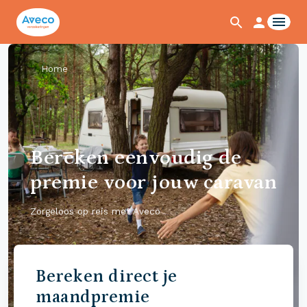
Home
Bereken eenvoudig de
premie voor jouw caravan
Zorgeloos op reis met Aveco
Bereken direct je
maandpremie