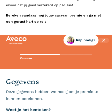
ervoor dat jij goed verzekerd op pad gaat.
Bereken vandaag nog jouw caravan premie en ga met
een gerust hart op reis!
Hulp nodig?
Contact met Aveco?
Caravan
Wij staan voor je klaar!
0523 - 28 27 29
Gegevens
Deze gegevens hebben we nodig om je premie te
Wij krijgen een 8,5!
kunnen berekenen.
Op basis van ruim 3.000 reviews
Weet je het kenteken?