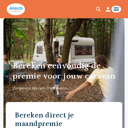
Home
Bereken eenvoudig de
premie voor jouw caravan
Zorgeloos op reis met Aveco
Bereken direct je
maandpremie