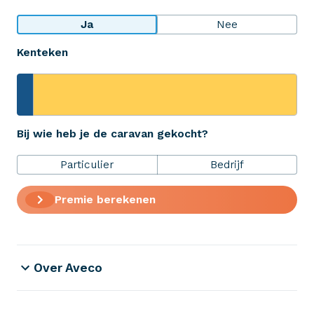
Bekijk wat anderen over ons zeggen
Ja
Nee
Kenteken
Aveco Alarmcentrale
Hulp bij noodgevallen of schade
+31 (0)523 - 20 80 30
Bij wie heb je de caravan gekocht?
Particulier
Bedrijf
Verzekeringen
Premie berekenen
ZekerheidsPakket
Over Aveco