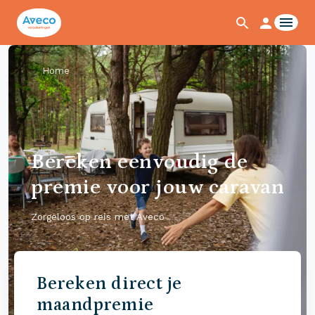
Home
Bereken eenvoudig de
premie voor jouw caravan
Zorgeloos op reis met Aveco
Bereken direct je
maandpremie