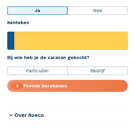
Bekijk wat anderen over ons zeggen
Ja
Nee
Kenteken
Aveco Alarmcentrale
Hulp bij noodgevallen of schade
+31 (0)523 - 20 80 30
Bij wie heb je de caravan gekocht?
Particulier
Bedrijf
Verzekeringen
Premie berekenen
ZekerheidsPakket
Over Aveco