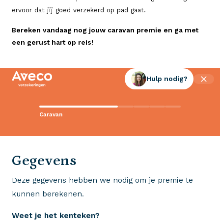
ervoor dat jij goed verzekerd op pad gaat.
Bereken vandaag nog jouw caravan premie en ga met
een gerust hart op reis!
Hulp nodig?
Contact met Aveco?
Caravan
Wij staan voor je klaar!
0523 - 28 27 29
Gegevens
Deze gegevens hebben we nodig om je premie te
Wij krijgen een 8,5!
kunnen berekenen.
Op basis van ruim 3.000 reviews
Weet je het kenteken?