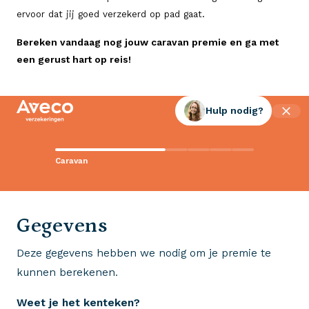
ervoor dat jij goed verzekerd op pad gaat.
Bereken vandaag nog jouw caravan premie en ga met
een gerust hart op reis!
Hulp nodig?
Contact met Aveco?
Caravan
Wij staan voor je klaar!
0523 - 28 27 29
Gegevens
Deze gegevens hebben we nodig om je premie te
Wij krijgen een 8,5!
kunnen berekenen.
Op basis van ruim 3.000 reviews
Weet je het kenteken?