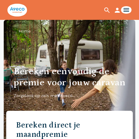
Home
Bereken eenvoudig de
premie voor jouw caravan
Zorgeloos op reis met Aveco
Bereken direct je
maandpremie