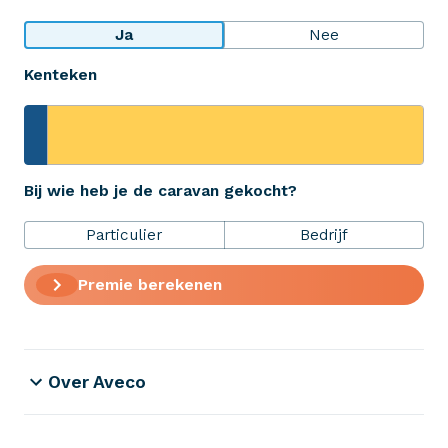
Bekijk wat anderen over ons zeggen
Ja
Nee
Kenteken
Aveco Alarmcentrale
Hulp bij noodgevallen of schade
+31 (0)523 - 20 80 30
Bij wie heb je de caravan gekocht?
Particulier
Bedrijf
Verzekeringen
Premie berekenen
ZekerheidsPakket
Over Aveco