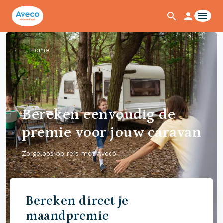
Home
Bereken eenvoudig de
premie voor jouw caravan
Zorgeloos op reis met Aveco
Bereken direct je
maandpremie