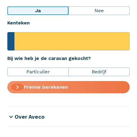
Bekijk wat anderen over ons zeggen
Ja
Nee
Kenteken
Aveco Alarmcentrale
Hulp bij noodgevallen of schade
+31 (0)523 - 20 80 30
Bij wie heb je de caravan gekocht?
Particulier
Bedrijf
Verzekeringen
Premie berekenen
ZekerheidsPakket
Over Aveco