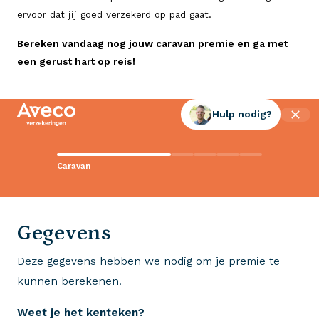
ervoor dat jij goed verzekerd op pad gaat.
Bereken vandaag nog jouw caravan premie en ga met
een gerust hart op reis!
Hulp nodig?
Contact met Aveco?
Caravan
Wij staan voor je klaar!
0523 - 28 27 29
Gegevens
Deze gegevens hebben we nodig om je premie te
Wij krijgen een 8,5!
kunnen berekenen.
Op basis van ruim 3.000 reviews
Weet je het kenteken?