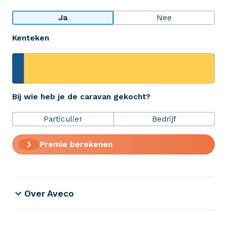
Bekijk wat anderen over ons zeggen
Ja
Nee
Kenteken
Aveco Alarmcentrale
Hulp bij noodgevallen of schade
+31 (0)523 - 20 80 30
Bij wie heb je de caravan gekocht?
Particulier
Bedrijf
Verzekeringen
Premie berekenen
ZekerheidsPakket
Over Aveco