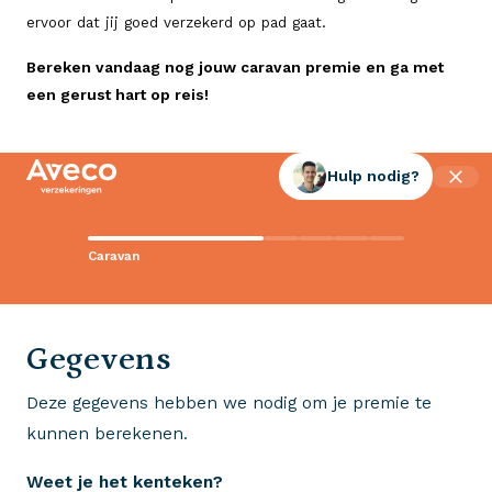
ervoor dat jij goed verzekerd op pad gaat.
Bereken vandaag nog jouw caravan premie en ga met
een gerust hart op reis!
Hulp nodig?
Contact met Aveco?
Caravan
Wij staan voor je klaar!
0523 - 28 27 29
Gegevens
Deze gegevens hebben we nodig om je premie te
Wij krijgen een 8,5!
kunnen berekenen.
Op basis van ruim 3.000 reviews
Weet je het kenteken?