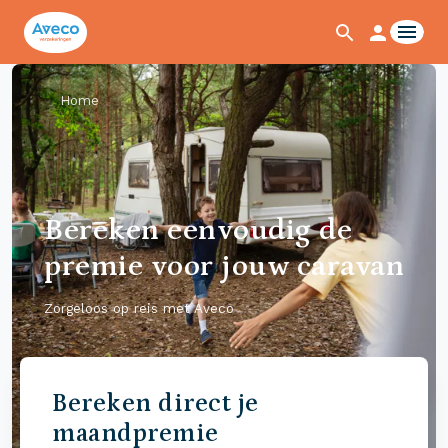
Home
Bereken eenvoudig de
premie voor jouw caravan
Zorgeloos op reis met Aveco
Bereken direct je
maandpremie