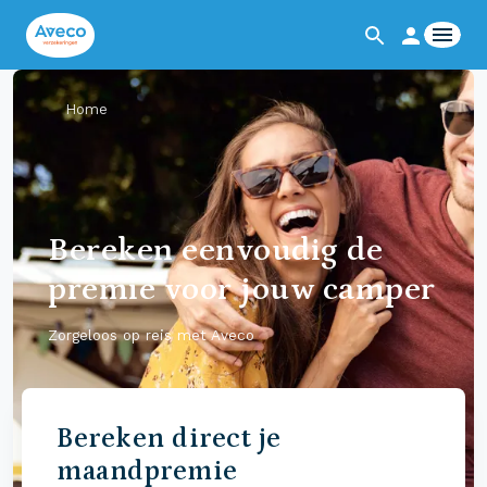
Home
Bereken eenvoudig de
premie voor jouw camper
Zorgeloos op reis met Aveco
Bereken direct je
maandpremie