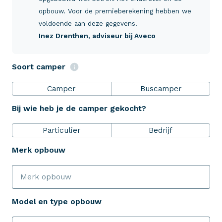
Verzekeringen
opbouw. Voor de premieberekening hebben we
voldoende aan deze gegevens.
Inez Drenthen
, adviseur bij Aveco
ZekerheidsPakket
Soort camper
Over Aveco
Camper
Buscamper
Bij wie heb je de camper gekocht?
Eenvoudig zelf regelen
Particulier
Bedrijf
Bereken je premie
Merk opbouw
Schade melden
Model en type opbouw