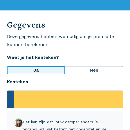
0523 - 28 27 29
Gegevens
Deze gegevens hebben we nodig om je premie te
Wij krijgen een 8,5!
kunnen berekenen.
Op basis van ruim 3.000 reviews
Weet je het kenteken?
Bekijk wat anderen over ons zeggen
Ja
Nee
Kenteken
Aveco Alarmcentrale
Hulp bij noodgevallen of schade
+31 (0)523 - 20 80 30
Het kan zijn dat jouw camper anders is
opgebouwd wat betreft het onderstel en de